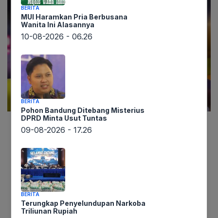
BERITA
MUI Haramkan Pria Berbusana
Wanita Ini Alasannya
10-08-2026 - 06.26
BERITA
Pohon Bandung Ditebang Misterius
DPRD Minta Usut Tuntas
09-08-2026 - 17.26
Berita mengejutkan datang dari Jakarta Pusat.
Berdasarkan informasi yang diperoleh
lintaswarta.co.id, seorang Polwan muda berinisial
NH (21) menjadi korban penjambretan
handphone iPhone 13 miliknya di Jalan
BERITA
Bendungan Hilir (Benhil), Tanah Abang, pada
Terungkap Penyelundupan Narkoba
Jumat (9/5) sekitar pukul 19.30 WIB. Kejadian ini
Triliunan Rupiah