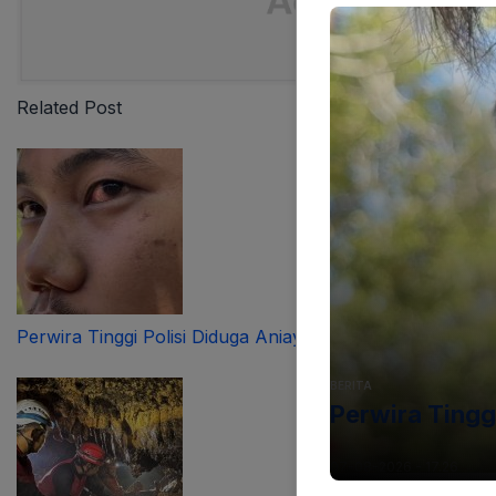
Related Post
Perwira Tinggi Polisi Diduga Aniaya Pengendara
BERITA
Perwira Tingg
07-08-2026 - 17.26