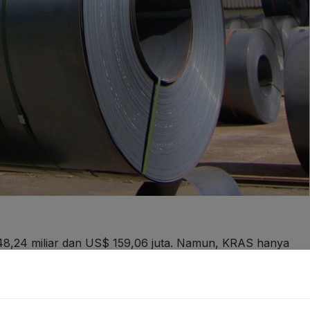
 248,24 miliar dan US$ 159,06 juta. Namun, KRAS hanya
empat bank tersebut.