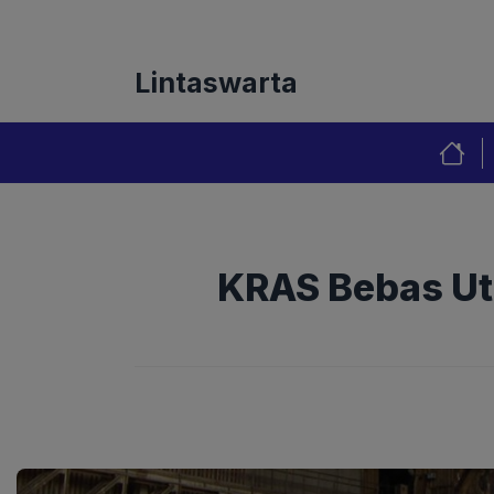
Langsung
Tentang Kami
Redaks
ke
isi
Lintaswarta
KRAS Bebas Ut