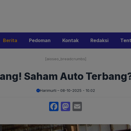
i
Privacy Policy
Pedoman Media Siber
Kontak
Ke
Berita
Pedoman
Kontak
Redaksi
Ten
[aioseo_breadcrumbs]
ang! Saham Auto Terbang?
Harimurti
08-10-2025 - 10.02
Facebook
Mastodon
Email