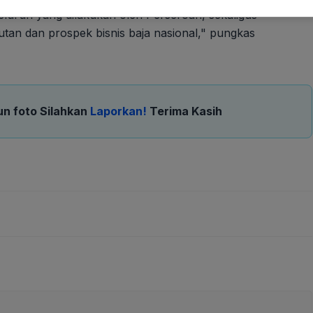
eluruh yang dilakukan oleh Perseroan, sekaligus
an dan prospek bisnis baja nasional," pungkas
un foto Silahkan
Laporkan!
Terima Kasih