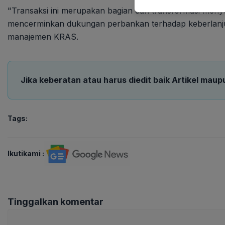
"Transaksi ini merupakan bagian dari transformasi meny
mencerminkan dukungan perbankan terhadap keberlanjut
manajemen KRAS.
Jika keberatan atau harus diedit baik Artikel maup
Tags:
Ikutikami :
Tinggalkan komentar
Komentar