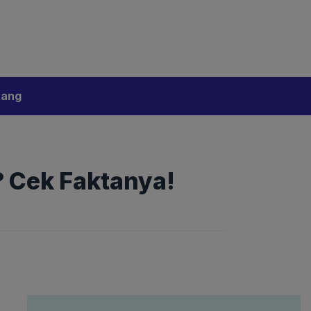
bijakan Artificial Intelligence (AI)
Disclaimer
tang
 Cek Faktanya!