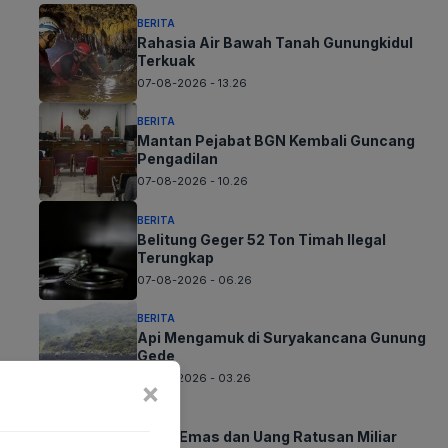
BERITA
Rahasia Air Bawah Tanah Gunungkidul
Terkuak
07-08-2026 - 13.26
BERITA
Mantan Pejabat BGN Kembali Guncang
Pengadilan
07-08-2026 - 10.26
BERITA
Belitung Geger 52 Ton Timah Ilegal
Terungkap
07-08-2026 - 06.26
BERITA
Api Mengamuk di Suryakancana Gunung
Gede
07-08-2026 - 03.26
×
BERITA
Jejak Emas dan Uang Ratusan Miliar