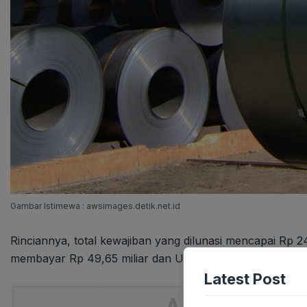
Gambar Istimewa : awsimages.detik.net.id
Rinciannya, total kewajiban yang dilunasi mencapai Rp
membayar Rp 49,65 miliar dan US$ 31,81 juta kepada ke
Latest Post