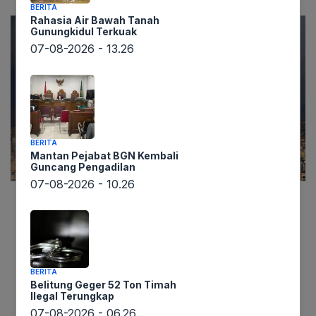
BERITA
Rahasia Air Bawah Tanah
Gunungkidul Terkuak
07-08-2026 - 13.26
BERITA
Mantan Pejabat BGN Kembali
Guncang Pengadilan
07-08-2026 - 10.26
Lintaswarta.co.id
– Situasi di Timur Tengah kian
memanas setelah Israel melancarkan serangan
udara kedua berturut-turut ke pinggiran selatan
Beirut, Lebanon, pada Selasa (3/3/2026).
BERITA
Belitung Geger 52 Ton Timah
Serangan ini, yang menargetkan basis kuat
Ilegal Terungkap
Hizbullah, tidak hanya menimbulkan kerusakan
07-08-2026 - 06.26