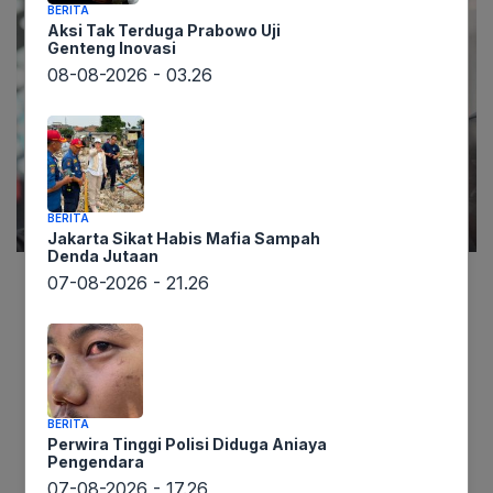
BERITA
Aksi Tak Terduga Prabowo Uji
Genteng Inovasi
08-08-2026 - 03.26
BERITA
Jakarta Sikat Habis Mafia Sampah
Denda Jutaan
07-08-2026 - 21.26
lintaswarta.co.id, Kejaksaan Agung (Kejagung)
bersiap memanggil dan memeriksa mantan Wakil
Kepala Badan Gizi Nasional (BGN), Sony
Sanjaya, pada pekan depan. Pemeriksaan ini
menjadi langkah krusial dalam mengusut tuntas
BERITA
kasus korupsi tata kelola program Makan Bergizi
Perwira Tinggi Polisi Diduga Aniaya
Pengendara
Gratis (MBG) periode 2025-2026, sekaligus
07-08-2026 - 17.26