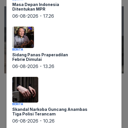
Masa Depan Indonesia
Ditentukan MPR
06-08-2026 - 17.26
BERITA
Sidang Panas Praperadilan
Febrie Dimulai
06-08-2026 - 13.26
Informasi yang dihimpun lintaswarta.co.id
menyebutkan bahwa Komisi Pemberantasan
Korupsi (KPK) menemukan kejanggalan terkait
BERITA
kepemilikan sebuah motor Royal Enfield milik
Skandal Narkoba Guncang Anambas
Tiga Polisi Terancam
Ridwan Kamil, mantan Gubernur Jawa Barat.
06-08-2026 - 10.26
Juru bicara KPK, Tessa Mahardhika Sugiarto,