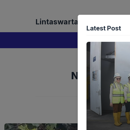
Langsung
Tentang Kami
Redaks
ke
isi
Lintaswarta
Latest Post
Ngeri! 56 