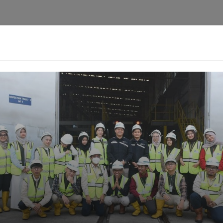
i
Privacy Policy
Pedoman Media Siber
Kontak
Ke
Berita
Pedoman
Kontak
Redaksi
Ten
[aioseo_breadcrumbs]
Napi Rusuh Dipindah ke Nu
Harimurti
11-05-2025 - 20.26
Facebook
Mastodon
Email