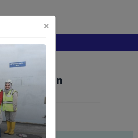
bijakan Artificial Intelligence (AI)
Disclaimer
×
tang
sakambangan