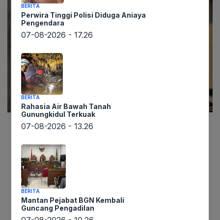
BERITA
Perwira Tinggi Polisi Diduga Aniaya
Pengendara
07-08-2026 - 17.26
BERITA
Rahasia Air Bawah Tanah
Gunungkidul Terkuak
07-08-2026 - 13.26
Lintaswarta.co.id
melaporkan, sejarah
Indonesia pernah diwarnai sebuah kasus
penipuan kolosal yang tak hanya mengguncang
republik, tetapi juga berhasil mengecoh sejumlah
pejabat tinggi negara, bahkan Presiden pertama
BERITA
RI, Soekarno. Kisah ini berpusat pada seorang
Mantan Pejabat BGN Kembali
Guncang Pengadilan
pria yang dengan berani mengklaim dirinya
07-08-2026 - 10.26