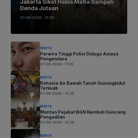
Jakarta Sikat Habis Mafia Sampah
Denda Jutaan
07-08-2026 - 21.26
BERITA
Perwira Tinggi Polisi Diduga Aniaya
Pengendara
07-08-2026 - 17.26
BERITA
Rahasia Air Bawah Tanah Gunungkidul
Terkuak
07-08-2026 - 13.26
BERITA
Mantan Pejabat BGN Kembali Guncang
Pengadilan
07-08-2026 - 10.26
BERITA