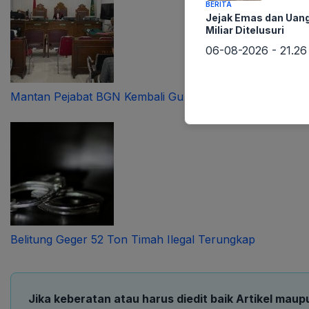
BERITA
Jejak Emas dan Uan
Miliar Ditelusuri
06-08-2026 - 21.26
Mantan Pejabat BGN Kembali Guncang Pengadilan
Belitung Geger 52 Ton Timah Ilegal Terungkap
Jika keberatan atau harus diedit baik Artikel maup