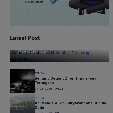
BERITA
Latest Post
Mantan Pejabat BGN Kembali
Guncang Pengadilan
07-08-2026 - 10.26
BERITA
Belitung Geger 52 Ton Timah Ilegal
Terungkap
07-08-2026 - 06.26
BERITA
Api Mengamuk di Suryakancana Gunung
Gede