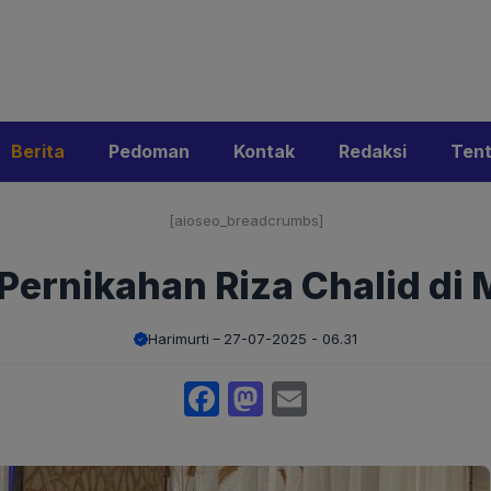
i
Privacy Policy
Pedoman Media Siber
Kontak
Ke
Berita
Pedoman
Kontak
Redaksi
Ten
[aioseo_breadcrumbs]
Pernikahan Riza Chalid di 
Harimurti
27-07-2025 - 06.31
Facebook
Mastodon
Email