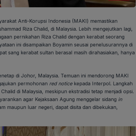
asyarakat Anti-Korupsi Indonesia (MAKI) memastikan
ammad Riza Chalid, di Malaysia. Lebih mengejutkan lagi,
aan pernikahan Riza Chalid dengan kerabat seorang
nyataan ini disampaikan Boyamin seusai penelusurannya di
pat sang kerabat sultan berasal masih dirahasiakan, hanya
enetap di Johor, Malaysia. Temuan ini mendorong MAKI
ngajukan permohonan
red notice
kepada Interpol. Langkah
halid di Malaysia, meskipun ekstradisi tetap menjadi opsi.
nyarankan agar Kejaksaan Agung menggelar sidang
in
dalam maupun luar negeri, dapat disita dan dibekukan,