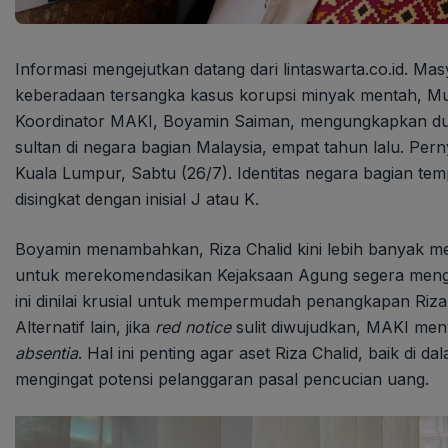
Informasi mengejutkan datang dari lintaswarta.co.id. M
keberadaan tersangka kasus korupsi minyak mentah, Muh
Koordinator MAKI, Boyamin Saiman, mengungkapkan dug
sultan di negara bagian Malaysia, empat tahun lalu. Per
Kuala Lumpur, Sabtu (26/7). Identitas negara bagian tem
disingkat dengan inisial J atau K.
Boyamin menambahkan, Riza Chalid kini lebih banyak m
untuk merekomendasikan Kejaksaan Agung segera me
ini dinilai krusial untuk mempermudah penangkapan Riza C
Alternatif lain, jika
red notice
sulit diwujudkan, MAKI me
absentia
. Hal ini penting agar aset Riza Chalid, baik di 
mengingat potensi pelanggaran pasal pencucian uang.