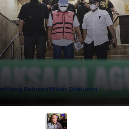
ng tadi terbukti dan berkesesuaian dengan sidang
n penting dari dakwaan KPK terhadap Hasto menjadi
n Uang Ratusan Miliar Ditelusuri