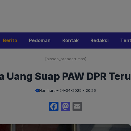
i
Privacy Policy
Pedoman Media Siber
Kontak
Ke
Berita
Pedoman
Kontak
Redaksi
Ten
[aioseo_breadcrumbs]
a Uang Suap PAW DPR Ter
Harimurti
24-04-2025 - 20.26
Facebook
Mastodon
Email