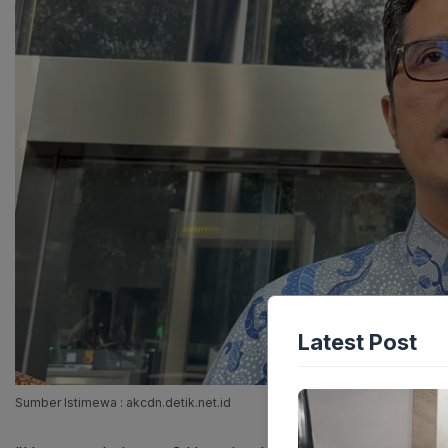
Latest Post
Sumber Istimewa : akcdn.detik.net.id