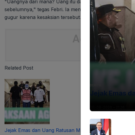
"Uangnya dari mana? Uang itu dari Harun Masiku. Itu ya
sebelumnya," tegas Febri. Ia menambahkan bahwa bagia
gugur karena kesaksian tersebut.
Related Post
BERITA
Jejak Emas da
06-08-2026 - 21.26
Jejak Emas dan Uang Ratusan Miliar Ditelusuri