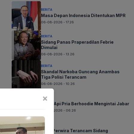
BERITA
Masa Depan Indonesia Ditentukan MPR
06-08-2026 - 17.26
BERITA
Sidang Panas Praperadilan Febrie
Dimulai
06-08-2026 - 13.26
BERITA
Skandal Narkoba Guncang Anambas
Tiga Polisi Terancam
06-08-2026 - 10.26
×
BERITA
Teror Api Pria Berhoodie Mengintai Jabar
06-08-2026 - 06.26
BERITA
Karir Perwira Terancam Sidang