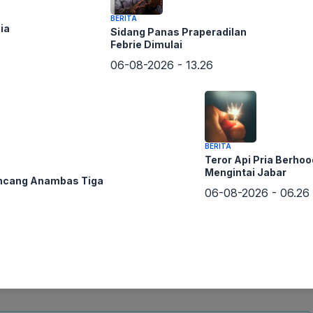
BERITA
ia
Sidang Panas Praperadilan
Febrie Dimulai
06-08-2026 - 13.26
BERITA
Teror Api Pria Berhoo
yidikan terkait buronnya Harun Masiku, mantan calon
Mengintai Jabar
ncang Anambas Tiga
an Harun Masiku dan juga menyuap Wahyu Setiawan agar
06-08-2026 - 06.26
am dakwaan, Hasto disebut melakukan tindakan suap
Bahri, dimana Donny berstatus tersangka, Saeful Bahri
i buronan hingga saat ini. Pengungkapan sumber uang
g telah berlangsung lama ini dan akan berdampak signifikan