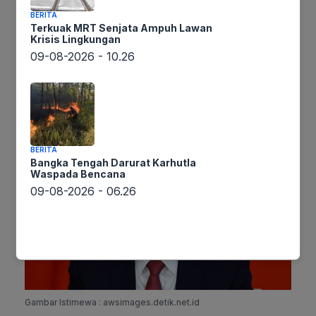
mereka harus bertindak. Ini berarti
BERITA
menyampaikan kebenaran kepada Iran,
Terkuak MRT Senjata Ampuh Lawan
kemudian berdialog dengan AS dari posisi saling
Krisis Lingkungan
09-08-2026 - 10.26
percaya. Amersi bahkan menyarankan China
dapat mengambil alih uranium yang diperkaya
tinggi milik Iran, sebuah langkah yang berpotensi
mengurangi risiko pengembangan senjata nuklir.
BERITA
Bangka Tengah Darurat Karhutla
Waspada Bencana
09-08-2026 - 06.26
Gambar Istimewa : awsimages.detik.net.id