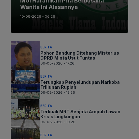
MUI Haramkan Pria Berbusana
Wanita Ini Alasannya
10-08-2026 - 06.26
BERITA
Pohon Bandung Ditebang Misterius
DPRD Minta Usut Tuntas
09-08-2026 - 17.26
BERITA
Terungkap Penyelundupan Narkoba
Triliunan Rupiah
09-08-2026 - 13.26
BERITA
Terkuak MRT Senjata Ampuh Lawan
Krisis Lingkungan
09-08-2026 - 10.26
BERITA