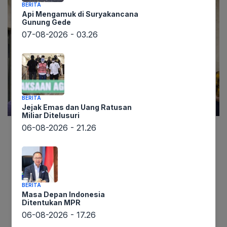
BERITA
Api Mengamuk di Suryakancana
Gunung Gede
07-08-2026 - 03.26
BERITA
Jejak Emas dan Uang Ratusan
Miliar Ditelusuri
06-08-2026 - 21.26
Informasi terbaru dari lintaswarta.co.id
menyebutkan bahwa DPR berencana merevisi
Program Legislasi Nasional (Prolegnas) 2025-
2026 untuk memasukkan Rancangan Undang-
BERITA
Undang (RUU) Perampasan Aset. Wakil Ketua
Masa Depan Indonesia
Ditentukan MPR
Badan Legislasi (Baleg) DPR RI, Ahmad Doli
06-08-2026 - 17.26
Kurnia, menyatakan kesiapan DPR untuk