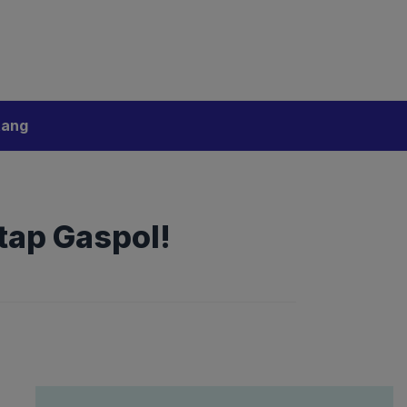
bijakan Artificial Intelligence (AI)
Disclaimer
tang
etap Gaspol!