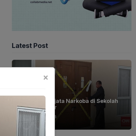
Latest Post
×
BERITA
Skandal Senjata Narkoba di Sekolah
Jaksel Geger
08-08-2026 - 13.26