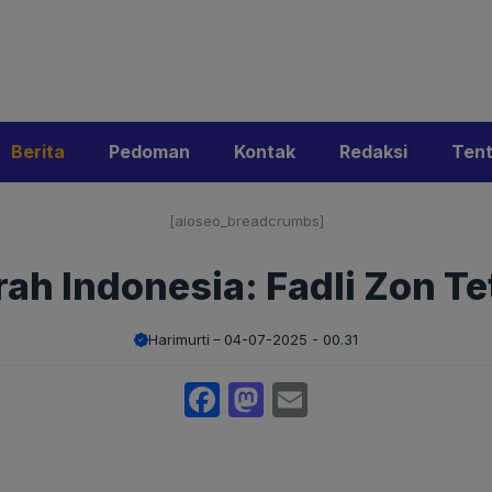
i
Privacy Policy
Pedoman Media Siber
Kontak
Ke
Berita
Pedoman
Kontak
Redaksi
Ten
[aioseo_breadcrumbs]
rah Indonesia: Fadli Zon T
Harimurti
04-07-2025 - 00.31
Facebook
Mastodon
Email