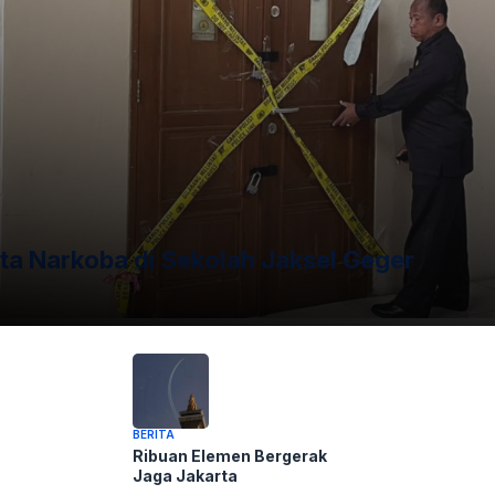
ta Narkoba di Sekolah Jaksel Geger
un foto Silahkan
Laporkan!
Terima Kasih
BERITA
Ribuan Elemen Bergerak
Jaga Jakarta