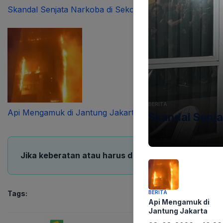
Skandal Senjata Narkoba di Sekolah Jaksel Geger
BERITA
Api Mengamuk di Jantung Jakarta
Skandal Senja
08-08-2026 - 13.26
Jika keberatan atau harus diedit baik Artikel maup
BERITA
Tags:
Api Mengamuk di
Jantung Jakarta