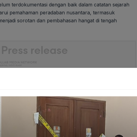
lum terdokumentasi dengan baik dalam catatan sejarah
erbarui pemahaman peradaban nusantara, termasuk
menjadi sorotan dan pembahasan hangat di tengah