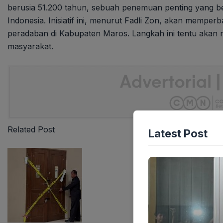
berusia 51.200 tahun, sebuah penemuan penting yang be
Indonesia. Inisiatif ini, menurut Fadli Zon, akan memp
peradaban di Kabupaten Maros. Langkah ini tentu akan 
masyarakat.
Related Post
Latest Post