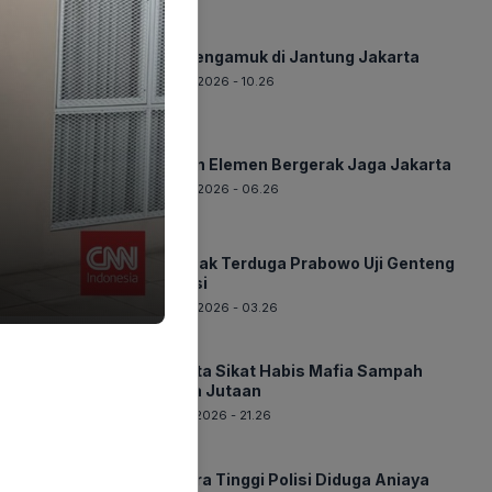
BERITA
Api Mengamuk di Jantung Jakarta
08-08-2026 - 10.26
BERITA
Ribuan Elemen Bergerak Jaga Jakarta
08-08-2026 - 06.26
BERITA
Aksi Tak Terduga Prabowo Uji Genteng
Inovasi
08-08-2026 - 03.26
BERITA
Jakarta Sikat Habis Mafia Sampah
Denda Jutaan
07-08-2026 - 21.26
BERITA
Perwira Tinggi Polisi Diduga Aniaya