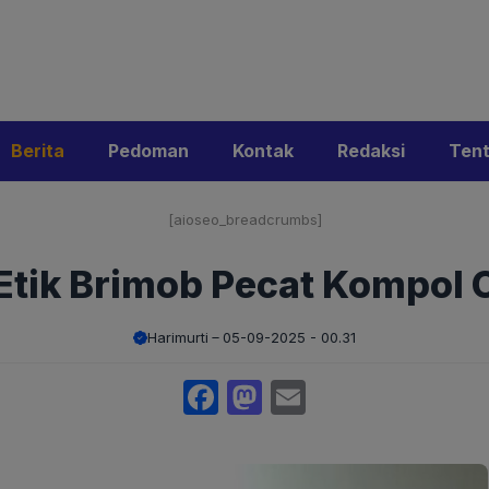
i
Privacy Policy
Pedoman Media Siber
Kontak
Ke
Berita
Pedoman
Kontak
Redaksi
Ten
[aioseo_breadcrumbs]
Etik Brimob Pecat Kompol
Harimurti
05-09-2025 - 00.31
Facebook
Mastodon
Email