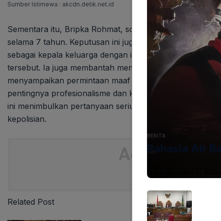
Sumber Istimewa : akcdn.detik.net.id
Sementara itu, Bripka Rohmat, sopir kendaraan taktis (r
selama 7 tahun. Keputusan ini juga didasarkan pada pe
sebagai kepala keluarga dengan istri dan anak disabil
tersebut. Ia juga membantah memiliki niat untuk mencela
menyampaikan permintaan maaf secara lisan kepada KKEP 
pentingnya profesionalisme dan kehati-hatian dalam pen
ini menimbulkan pertanyaan serius tentang prosedur p
kepolisian.
BERITA
Rahasia Air B
07-08-2026 - 13.26
Related Post