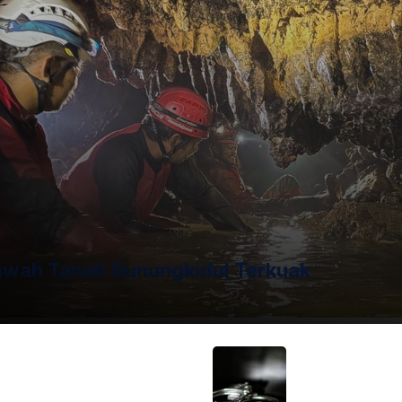
antis) yang melindas Affan, mendapatkan sanksi demosi
rbuatan tercela yang dilakukannya. Rohmat, yang mengaku
itas, menyatakan akan mempertimbangkan keputusan
kai Affan. Kedua anggota Brimob ini diwajibkan
dan tertulis kepada Polri. Kasus ini menyoroti
anganan aksi unjuk rasa oleh aparat keamanan. Kejadian
engamanan dan pengawasan yang diterapkan dalam operasi
awah Tanah Gunungkidul Terkuak