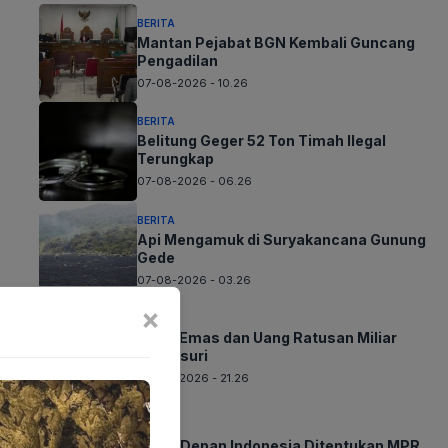
BERITA
Mantan Pejabat BGN Kembali Guncang
Pengadilan
07-08-2026 - 10.26
BERITA
Belitung Geger 52 Ton Timah Ilegal
Terungkap
07-08-2026 - 06.26
BERITA
Api Mengamuk di Suryakancana Gunung
Gede
07-08-2026 - 03.26
×
BERITA
Jejak Emas dan Uang Ratusan Miliar
Ditelusuri
06-08-2026 - 21.26
BERITA
Masa Depan Indonesia Ditentukan MPR