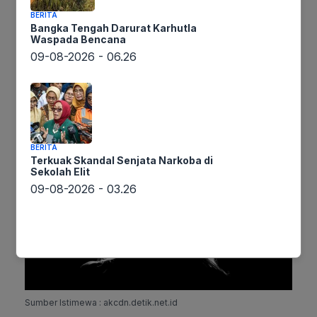
memilih untuk mengakhiri kehamilannya melalui
BERITA
jasa SH, yang menawarkan layanan aborsi di
Bangka Tengah Darurat Karhutla
hotel-hotel dengan tarif bervariasi, mulai dari
Waspada Bencana
09-08-2026 - 06.26
Rp2,5 juta hingga Rp5 juta. Praktik ini dilakukan
tanpa pengawasan medis dan menggunakan
obat-obatan tanpa resep dokter, sebuah tindakan
yang jelas melanggar hukum dan etika profesi.
BERITA
Terkuak Skandal Senjata Narkoba di
Sekolah Elit
09-08-2026 - 03.26
Sumber Istimewa : akcdn.detik.net.id