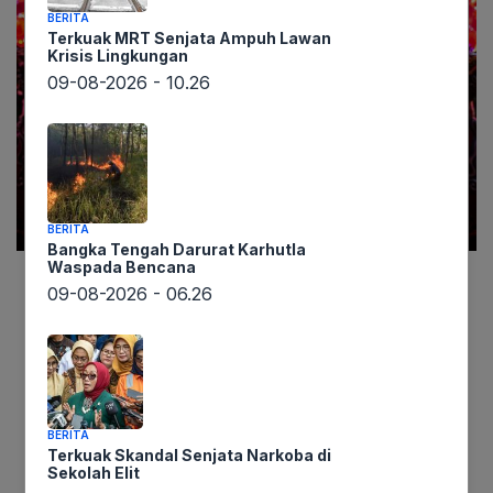
BERITA
Terkuak MRT Senjata Ampuh Lawan
Krisis Lingkungan
09-08-2026 - 10.26
BERITA
Bangka Tengah Darurat Karhutla
Waspada Bencana
09-08-2026 - 06.26
Lintaswarta.co.id – Dalam lembaran sejarah
maritim global, nama Laksamana Cheng Ho tak
bisa dilepaskan dari salah satu pelayaran paling
fenomenal di abad ke-15. Ekspedisi samudra
Dinasti Ming yang dipimpinnya bukan sekadar
BERITA
penjelajahan geografis, melainkan sebuah
Terkuak Skandal Senjata Narkoba di
jembatan peradaban yang secara signifikan
Sekolah Elit