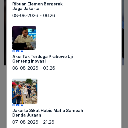
Ribuan Elemen Bergerak
Jaga Jakarta
08-08-2026 - 06.26
BERITA
Aksi Tak Terduga Prabowo Uji
Genteng Inovasi
08-08-2026 - 03.26
Lintaswarta.co.id, Jakarta – Komisi Pengawas
Persaingan Usaha (KPPU) telah menjatuhkan
sanksi denda fantastis senilai total Rp755 miliar
kepada 97 pelaku usaha fintech P2P lending atau
BERITA
pinjaman online (pinjol). Keputusan ini diambil
Jakarta Sikat Habis Mafia Sampah
setelah mereka terbukti secara sah dan
Denda Jutaan
07-08-2026 - 21.26
meyakinkan melanggar Pasal 5 Undang-Undang