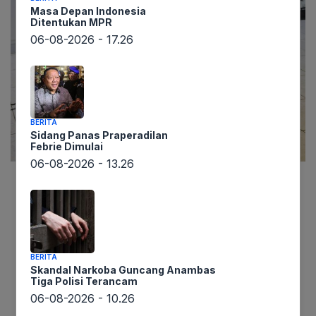
Masa Depan Indonesia
Ditentukan MPR
06-08-2026 - 17.26
BERITA
Sidang Panas Praperadilan
Febrie Dimulai
06-08-2026 - 13.26
Lintaswarta.co.id – Sebuah penemuan arkeologi
yang menggemparkan baru-baru ini terjadi di
kawasan Situs Bumiayu, Jawa Tengah, membuka
lembaran baru dalam pemahaman kita tentang
BERITA
sejarah kehidupan purba di Indonesia. Fosil gajah
Skandal Narkoba Guncang Anambas
Tiga Polisi Terancam
purba yang berhasil diidentifikasi di lokasi
06-08-2026 - 10.26
tersebut diperkirakan berusia sekitar 1,8 juta