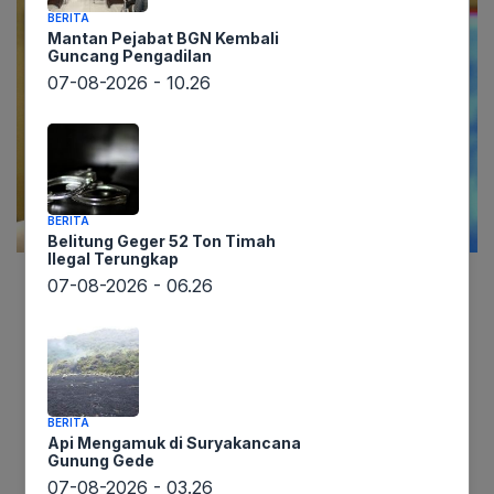
BERITA
Mantan Pejabat BGN Kembali
Guncang Pengadilan
07-08-2026 - 10.26
BERITA
Belitung Geger 52 Ton Timah
Ilegal Terungkap
07-08-2026 - 06.26
Lintaswarta.co.id melaporkan, militer Amerika
Serikat kini tengah menyusun rencana
operasional yang berpotensi memicu konflik
berkepanjangan selama berminggu-minggu
terhadap Iran. Langkah ini disiapkan sebagai
BERITA
Api Mengamuk di Suryakancana
respons terhadap kemungkinan perintah
Gunung Gede
serangan dari Presiden Donald Trump, yang
07-08-2026 - 03.26