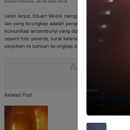
Sumber Istimewa : akcdn.detik.net.id
Lebih lanjut, Eduart Wolok mengungkapkan kecurigaan a
lain yang terungkap adalah pengiriman jawaban secara rea
komunikasi tersembunyi yang dipasang di tubuh peserta
seperti foto peserta, surat keterangan kelas XII, dan ij
perjokian ini bahkan terungkap beroperasi lintas provinsi
BERITA
Related Post
Api Mengamuk
08-08-2026 - 10.26