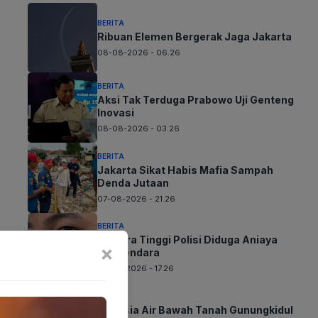
BERITA
Ribuan Elemen Bergerak Jaga Jakarta
08-08-2026 - 06.26
BERITA
Aksi Tak Terduga Prabowo Uji Genteng
Inovasi
08-08-2026 - 03.26
BERITA
Jakarta Sikat Habis Mafia Sampah
Denda Jutaan
07-08-2026 - 21.26
BERITA
Perwira Tinggi Polisi Diduga Aniaya
×
Pengendara
07-08-2026 - 17.26
BERITA
Rahasia Air Bawah Tanah Gunungkidul