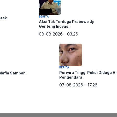
BERITA
erak
Aksi Tak Terduga Prabowo Uji
Genteng Inovasi
08-08-2026 - 03.26
BERITA
Perwira Tinggi Polisi Diduga A
 Mafia Sampah
Pengendara
07-08-2026 - 17.26
an kejadian ini dan telah berkoordinasi dengan pihak
 sanksi yang akan diberikan belum diputuskan, panitia
 pelaku dan mengajak seluruh peserta untuk menjunjung
rharap agar semua peserta UTBK dapat mengikuti ujian