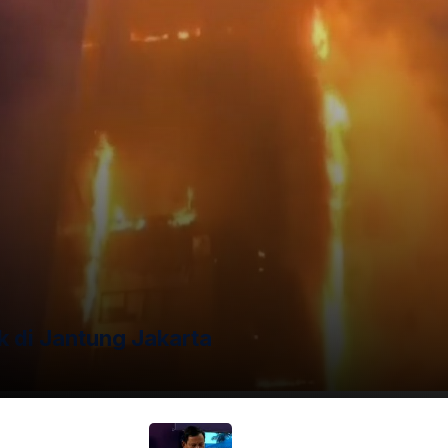
danya keterlibatan oknum internal di lokasi UTBK. Modus
l-time kepada peserta di ruang ujian melalui alat
. Selain itu, kasus perjokian dengan pemalsuan dokumen
azah juga ditemukan. Yang lebih mengkhawatirkan, jaringan
.
 di Jantung Jakarta