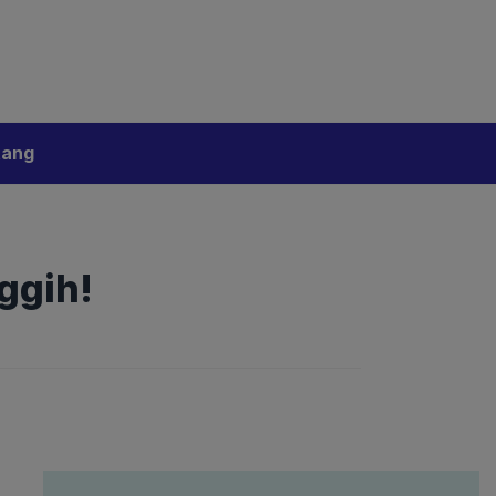
bijakan Artificial Intelligence (AI)
Disclaimer
tang
ggih!