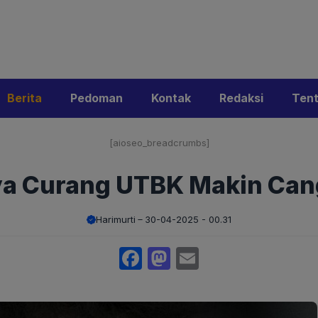
i
Privacy Policy
Pedoman Media Siber
Kontak
Ke
Berita
Pedoman
Kontak
Redaksi
Ten
[aioseo_breadcrumbs]
a Curang UTBK Makin Can
Harimurti
30-04-2025 - 00.31
Facebook
Mastodon
Email