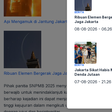
BERITA
Ribuan Elemen Berg
Api Mengamuk di Jantung Jakarta
Jaga Jakarta
08-08-2026 - 06.26
BERITA
Jakarta Sikat Habis
Ribuan Elemen Bergerak Jaga Jakarta
Denda Jutaan
07-08-2026 - 21.26
Pihak panitia SNPMB 2025 menyatakan sangat menyayangk
berwajib untuk menindaklanjuti kasus tersebut. Meskipun
berharap kejadian ini dapat menjadi efek jera bagi para
tinggi kejujuran dalam mengikuti ujian. Eduart Wolok be
dengan jujur dan berintegritas.