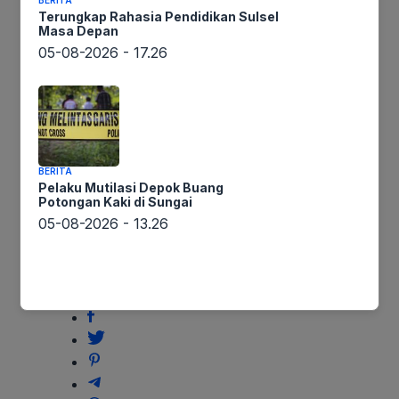
BERITA
Kapolres Nias Menerima
Nias
Terungkap Rahasia Pendidikan Sulsel
Utara
Masa Depan
Kunjungan FKUB Kab. Nias
05-08-2026 - 17.26
Utara
BERITA
Pelaku Mutilasi Depok Buang
Potongan Kaki di Sungai
05-08-2026 - 13.26