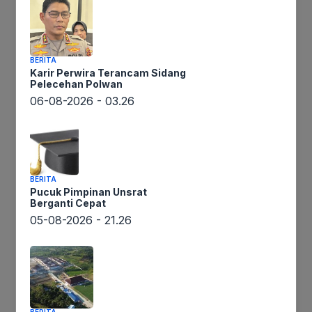
Beranda
BERITA
Karir Perwira Terancam Sidang
/
Pelecehan Polwan
06-08-2026 - 03.26
Daerah
BERITA
Pucuk Pimpinan Unsrat
Berganti Cepat
Kapolres
Ikuti Kami
05-08-2026 - 21.26
Nias
Menerima
Kunjungan
FKUB
Kab.