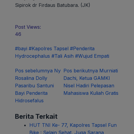
Sipirok dr Firdaus Batubara. (JK)
Post Views:
46
#bayi
#Kapolres Tapsel
#Penderita
Hydrocephalus
#Tali Asih
#Wujud Empati
Navigasi
Pos sebelumnya
Ny
Pos berikutnya
Murniati
Rosalina Dolly
Dachi, Ketua GAMKI
pos
Pasaribu Santuni
Nisel Hadiri Pelepasan
Bayi Penderita
Mahasiswa Kuliah Gratis
Hidrosefalus
Berita Terkait
HUT TNI Ke- 77, Kapolres Tapsel Fun
Bike : Selain Sehat, Juga Sarana