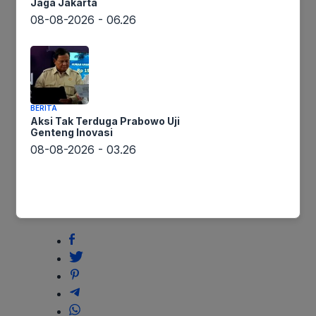
Jaga Jakarta
Wujud Empati, Kapolres
Asih
08-08-2026 - 06.26
ke
Tapsel Beri Tali Asih ke
Bayi
Bayi Penderita
Penderita
Hydrocephalus
Hydrocephalus
BERITA
Aksi Tak Terduga Prabowo Uji
Genteng Inovasi
08-08-2026 - 03.26