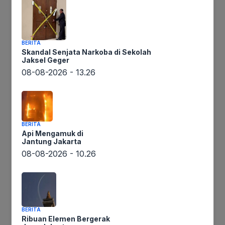
Beranda
BERITA
Skandal Senjata Narkoba di Sekolah
/
Jaksel Geger
08-08-2026 - 13.26
Daerah
BERITA
Api Mengamuk di
Jantung Jakarta
Wujud
Ikuti Kami
08-08-2026 - 10.26
Empati,
Kapolres
Tapsel
Beri
BERITA
Tali
Ribuan Elemen Bergerak