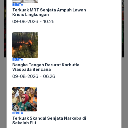
BERITA
Terkuak MRT Senjata Ampuh Lawan
Krisis Lingkungan
09-08-2026 - 10.26
BERITA
Bangka Tengah Darurat Karhutla
Waspada Bencana
Informasi dari lintaswarta.co.id melaporkan aksi
09-08-2026 - 06.26
demonstrasi ratusan pengemudi truk yang
berlangsung di kawasan Medan Merdeka,
Jakarta Pusat, Rabu (2/7). Mereka menyuarakan
protes keras terhadap kebijakan zero Over
Dimension Over Loading (ODOL) dan meminta
BERITA
penundaan implementasinya. Aksi ini diwarnai
Terkuak Skandal Senjata Narkoba di
tuntutan agar pemerintah menghentikan
Sekolah Elit