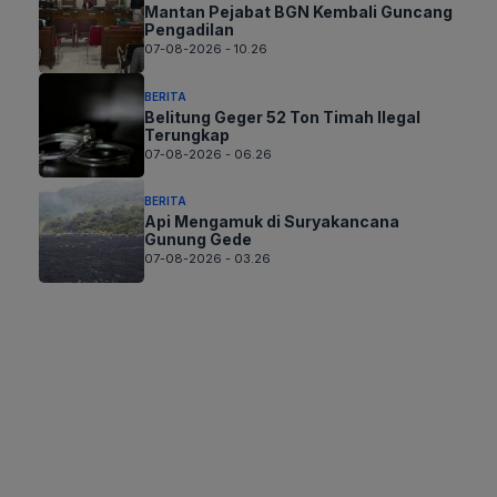
Mantan Pejabat BGN Kembali Guncang
Pengadilan
07-08-2026 - 10.26
BERITA
Belitung Geger 52 Ton Timah Ilegal
Terungkap
07-08-2026 - 06.26
BERITA
Api Mengamuk di Suryakancana
Gunung Gede
07-08-2026 - 03.26