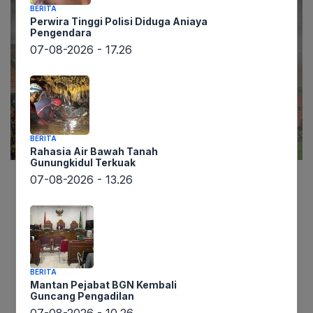
BERITA
Perwira Tinggi Polisi Diduga Aniaya
Pengendara
07-08-2026 - 17.26
BERITA
Rahasia Air Bawah Tanah
Gunungkidul Terkuak
07-08-2026 - 13.26
Informasi yang diperoleh lintaswarta.co.id
menyebutkan, kehebohan terjadi di Jakarta
International Stadium (JIS) saat laga Persija
Jakarta melawan Malut United dalam lanjutan
Liga 1 2024/2025, Jumat (23/5) malam.
BERITA
Pertandingan yang sempat dihentikan sementara
Mantan Pejabat BGN Kembali
Guncang Pengadilan
ini disebabkan ulah sejumlah suporter yang
07-08-2026 - 10.26