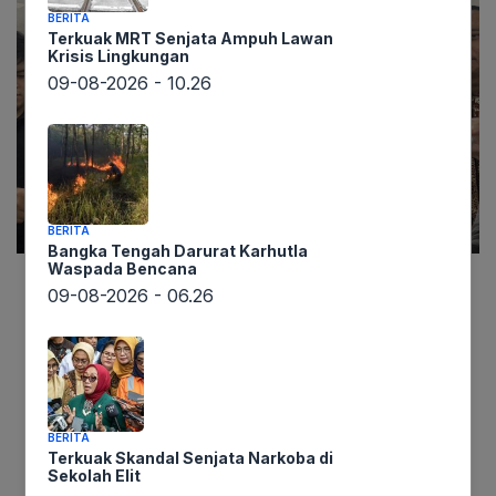
BERITA
Terkuak MRT Senjata Ampuh Lawan
Krisis Lingkungan
09-08-2026 - 10.26
BERITA
Bangka Tengah Darurat Karhutla
Waspada Bencana
09-08-2026 - 06.26
Informasi dari lintaswarta.co.id menyebutkan
Sekretaris Jenderal Partai Gerindra, Ahmad
Muzani, mengungkapkan bahwa partai telah
memberikan peringatan kepada Ahmad Dhani
untuk lebih berhati-hati dalam berbicara,
BERITA
terutama yang berpotensi menyinggung pihak
Terkuak Skandal Senjata Narkoba di
lain. Peringatan tersebut disampaikan mengingat
Sekolah Elit