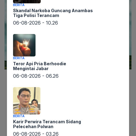
BERITA
Skandal Narkoba Guncang Anambas
Tiga Polisi Terancam
06-08-2026 - 10.26
BERITA
Teror Api Pria Berhoodie
Mengintai Jabar
06-08-2026 - 06.26
Lintaswarta.co.id – Di tengah gejolak harga emas
global yang terus meroket, sebuah kisah lama
kembali mencuat, bukan sekadar legenda,
melainkan fakta yang menggemparkan. Pulau
impian yang selama berabad-abad dicari oleh
BERITA
Karir Perwira Terancam Sidang
para penjelajah dan pujangga dari berbagai
Pelecehan Polwan
peradaban, kini terkonfirmasi keberadaannya di
06-08-2026 - 03.26