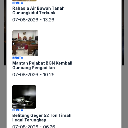
BERITA
Rahasia Air Bawah Tanah
Gunungkidul Terkuak
07-08-2026 - 13.26
BERITA
Mantan Pejabat BGN Kembali
Guncang Pengadilan
07-08-2026 - 10.26
Lintaswarta.co.id – Di tengah upaya negosiasi
damai yang sedang berlangsung di Uni Emirat
Arab (UEA), Rusia justru melancarkan serangan
besar-besaran ke dua kota utama Ukraina, Kyiv
dan Kharkiv, pada Sabtu pagi. Serangan yang
BERITA
menggunakan drone dan rudal ini terjadi saat
Belitung Geger 52 Ton Timah
Ilegal Terungkap
perundingan tripartit antara Amerika Serikat,
07-08-2026 - 06.26