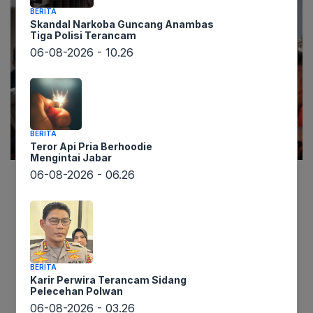
BERITA
Skandal Narkoba Guncang Anambas
Tiga Polisi Terancam
06-08-2026 - 10.26
BERITA
Teror Api Pria Berhoodie
Mengintai Jabar
06-08-2026 - 06.26
Berita mengejutkan datang dari Papua.
Berdasarkan informasi yang diperoleh
lintaswarta.co.id dari Kantor Imigrasi Kelas II TPI
Kabupaten Biak Numfor, sebanyak 26 Anak
Buah Kapal (ABK) asal Filipina baru saja
BERITA
Karir Perwira Terancam Sidang
dideportasi. Para ABK yang berasal dari kapal
Pelecehan Polwan
ikan FB Twin J-04 dan kapal YB Yanreyd-293 ini
06-08-2026 - 03.26