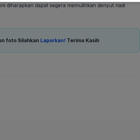
ni diharapkan dapat segera memulihkan denyut nadi
un foto Silahkan
Laporkan!
Terima Kasih