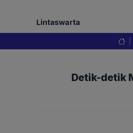
Langsung
Tentang Kami
Redaks
ke
isi
Lintaswarta
Detik-detik