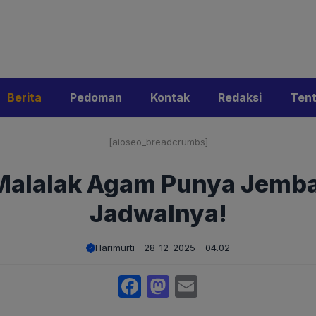
i
Privacy Policy
Pedoman Media Siber
Kontak
Ke
Berita
Pedoman
Kontak
Redaksi
Ten
[aioseo_breadcrumbs]
 Malalak Agam Punya Jembat
Jadwalnya!
Harimurti
28-12-2025 - 04.02
Facebook
Mastodon
Email