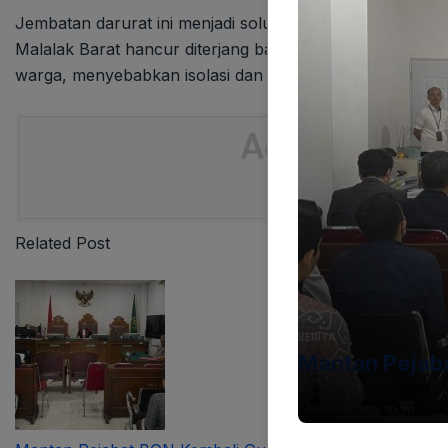
Jembatan darurat ini menjadi solusi mendesak setelah i
Malalak Barat hancur diterjang banjir bandang beberapa 
warga, menyebabkan isolasi dan kesulitan mobilitas yang
Related Post
BERITA
Mantan Pejab
07-08-2026 - 10.26