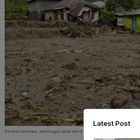
Latest Post
Gambar Istimewa : awsimages.detik.net.id