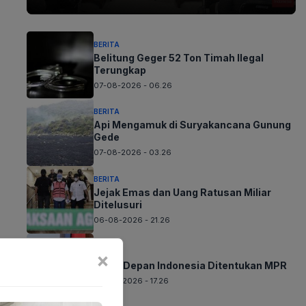
BERITA
Belitung Geger 52 Ton Timah Ilegal
Terungkap
07-08-2026 - 06.26
BERITA
Api Mengamuk di Suryakancana Gunung
Gede
07-08-2026 - 03.26
BERITA
Jejak Emas dan Uang Ratusan Miliar
Ditelusuri
06-08-2026 - 21.26
BERITA
×
Masa Depan Indonesia Ditentukan MPR
06-08-2026 - 17.26