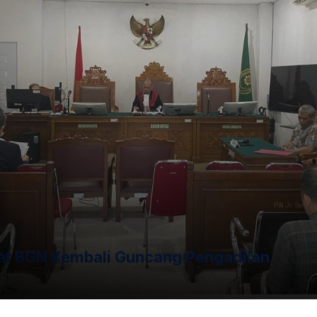
nfrastruktur penghubung utama antara Malalak Selatan dan
waktu lalu. Insiden tersebut secara drastis memutus akses
 parah.
at BGN Kembali Guncang Pengadilan