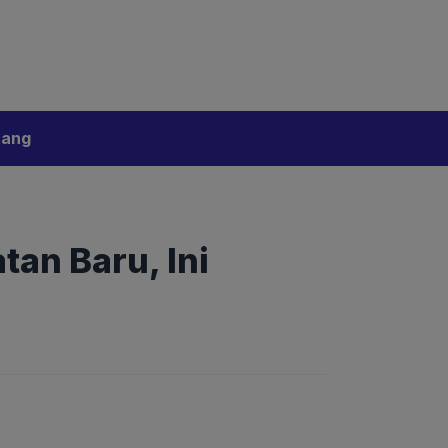
bijakan Artificial Intelligence (AI)
Disclaimer
tang
an Baru, Ini