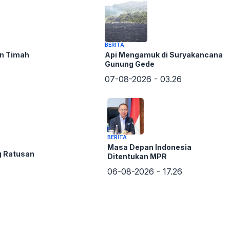
BERITA
on Timah
Api Mengamuk di Suryakancana
Gunung Gede
07-08-2026 - 03.26
atan bukan sekadar struktur beton, melainkan urat nadi
BERITA
da sektor ekonomi, menghambat distribusi barang dan
Masa Depan Indonesia
g Ratusan
Ditentukan MPR
ial. Bahkan, penyaluran bantuan logistik ke wilayah
06-08-2026 - 17.26
jalur ini.
an Badan Komunikasi Pemerintah, pengerjaan jembatan
 pekan. Dengan target tersebut, diharapkan pada awal
balikan akses dasar masyarakat sambil menunggu