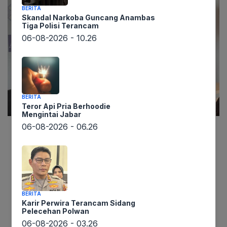
BERITA
Skandal Narkoba Guncang Anambas
Tiga Polisi Terancam
06-08-2026 - 10.26
BERITA
Teror Api Pria Berhoodie
Mengintai Jabar
06-08-2026 - 06.26
Lintaswarta.co.id – Asian Development Bank
(ADB) membawa angin segar bagi prospek
ekonomi Indonesia. Dalam laporan terbarunya,
ADB secara optimis merevisi naik proyeksi
pertumbuhan ekonomi Tanah Air untuk tahun
BERITA
Karir Perwira Terancam Sidang
2026, menembus angka 5,2%. Prediksi ini muncul
Pelecehan Polwan
setelah laju pertumbuhan pada tahun 2025 sedikit
06-08-2026 - 03.26