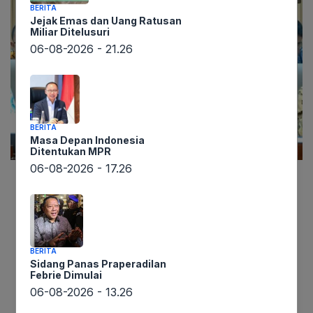
BERITA
Jejak Emas dan Uang Ratusan
Miliar Ditelusuri
06-08-2026 - 21.26
BERITA
Masa Depan Indonesia
Ditentukan MPR
06-08-2026 - 17.26
Lintaswarta.co.id – Direktur Utama ID Food,
Ghimoyo, baru-baru ini membuat pernyataan
mengejutkan terkait kualitas gula yang diproduksi
oleh BUMN. Dalam rapat kerja dengan Komisi VI
BERITA
DPR RI, Ghimoyo menyebut bahwa kualitas gula
Sidang Panas Praperadilan
Febrie Dimulai
BUMN kurang optimal.
06-08-2026 - 13.26