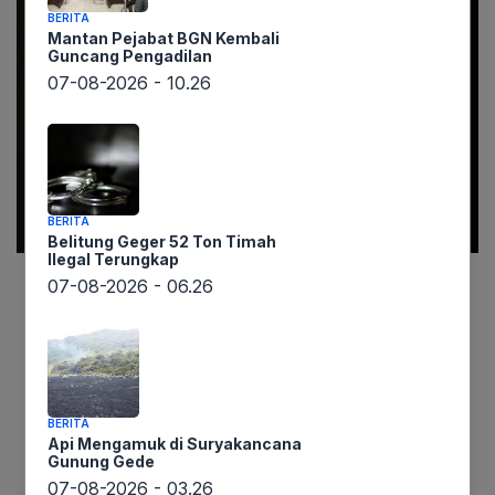
BERITA
Mantan Pejabat BGN Kembali
Guncang Pengadilan
07-08-2026 - 10.26
BERITA
Belitung Geger 52 Ton Timah
Ilegal Terungkap
07-08-2026 - 06.26
lintaswarta.co.id – Ketua Umum Pengurus Besar
Nahdlatul Ulama (PBNU), KH Yahya Cholil
Staquf atau yang akrab disapa Gus Yahya,
secara tegas menyatakan kesiapannya untuk
kembali mencalonkan diri sebagai pucuk
BERITA
Api Mengamuk di Suryakancana
pimpinan organisasi Islam terbesar di Indonesia
Gunung Gede
tersebut. Deklarasi penting ini disampaikan Gus
07-08-2026 - 03.26