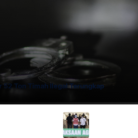
umah sakit. Kapolsek Metro Menteng AKBP Braiel Arnold
ntara ditaksir mencapai 500 gram emas batangan milik
erampok.
r 52 Ton Timah Ilegal Terungkap