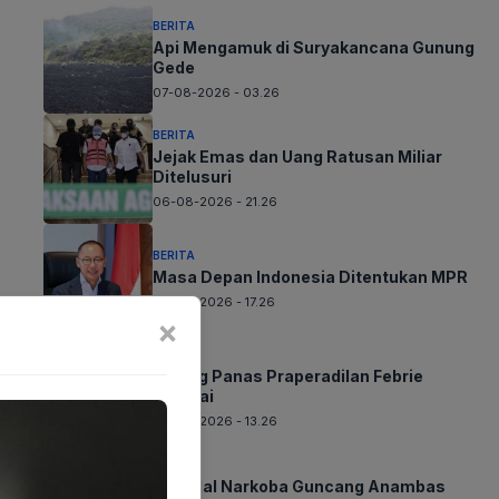
BERITA
Api Mengamuk di Suryakancana Gunung
Gede
07-08-2026 - 03.26
BERITA
Jejak Emas dan Uang Ratusan Miliar
Ditelusuri
06-08-2026 - 21.26
BERITA
Masa Depan Indonesia Ditentukan MPR
06-08-2026 - 17.26
×
BERITA
Sidang Panas Praperadilan Febrie
Dimulai
06-08-2026 - 13.26
BERITA
Skandal Narkoba Guncang Anambas