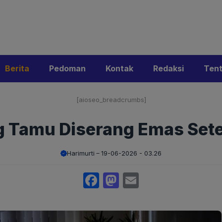
i
Privacy Policy
Pedoman Media Siber
Kontak
Ke
Berita
Pedoman
Kontak
Redaksi
Ten
[aioseo_breadcrumbs]
 Tamu Diserang Emas Sete
Harimurti
19-06-2026 - 03.26
Facebook
Mastodon
Email