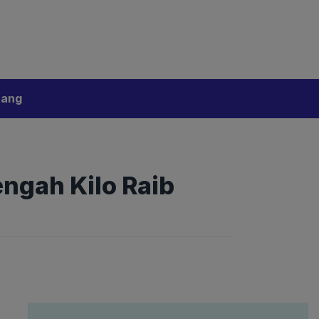
bijakan Artificial Intelligence (AI)
Disclaimer
tang
ngah Kilo Raib