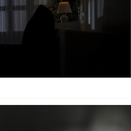
usukan di bagian leher dan punggung. Kondisinya sempat