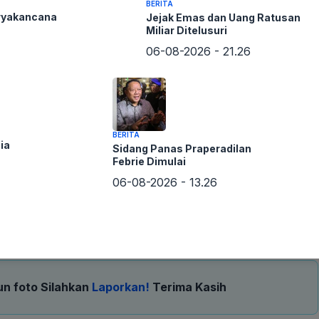
BERITA
ryakancana
Jejak Emas dan Uang Ratusan
Miliar Ditelusuri
06-08-2026 - 21.26
BERITA
ia
Sidang Panas Praperadilan
Febrie Dimulai
an dari Polres Metro Jakarta Pusat dan Subdit Jatanras
06-08-2026 - 13.26
elidikan mendalam serta memburu para pelaku. "Saat ini
el, menunjukkan komitmen aparat untuk mengungkap kasus
un foto Silahkan
Laporkan!
Terima Kasih