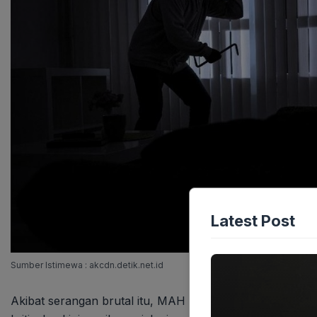
Latest Post
Sumber Istimewa : akcdn.detik.net.id
Akibat serangan brutal itu, MAH mengalami tujuh luka t