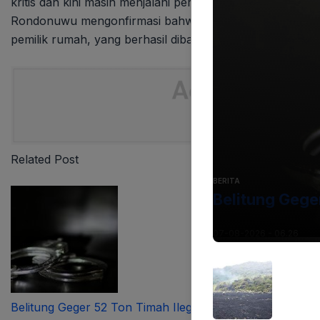
kritis dan kini masih menjalani perawatan intensif di r
Rondonuwu mengonfirmasi bahwa kerugian materiil seme
pemilik rumah, yang berhasil dibawa kabur oleh para p
Related Post
BERITA
Belitung Gege
07-08-2026 - 06.26
Belitung Geger 52 Ton Timah Ilegal Terungkap