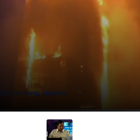
ana Umum Bareskrim Polri, Brigjen Djuhandhani Rahardjo
h memeriksa 26 saksi, termasuk pihak pengadu, staf UGM,
instansi terkait seperti Kementerian Diknas, Ditjen Dikti,
 di Jantung Jakarta