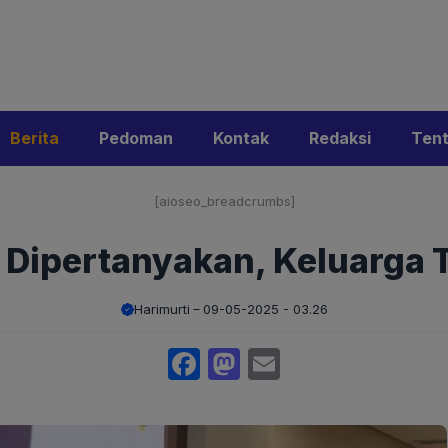
i
Privacy Policy
Pedoman Media Siber
Kontak
Ke
Berita
Pedoman
Kontak
Redaksi
Ten
[aioseo_breadcrumbs]
i Dipertanyakan, Keluarga 
Harimurti
09-05-2025 - 03.26
Facebook
Mastodon
Email