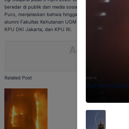
beredar di publik dan media sosial. Direktur Tindak Pid
Puro, menjelaskan bahwa hingga saat ini, penyidik tela
alumni Fakultas Kehutanan UGM, serta pihak dari berbagai 
KPU DKI Jakarta, dan KPU RI.
Related Post
BERITA
Api Mengamuk
08-08-2026 - 10.26