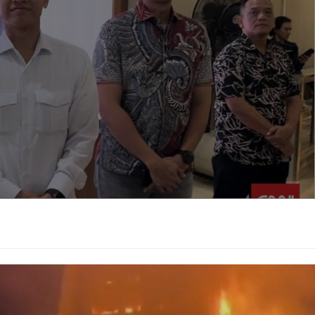
iajukan oleh Tim Pembela Ulama & Aktivis (TPUA) atas nama
 aduan tentang dugaan cacat hukum ijazah S1 Jokowi yang