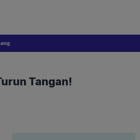
bijakan Artificial Intelligence (AI)
Disclaimer
tang
Turun Tangan!