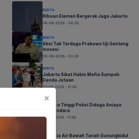
BERITA
Ribuan Elemen Bergerak Jaga Jakarta
08-08-2026 - 06.26
BERITA
Aksi Tak Terduga Prabowo Uji Genteng
Inovasi
08-08-2026 - 03.26
BERITA
Jakarta Sikat Habis Mafia Sampah
Denda Jutaan
07-08-2026 - 21.26
×
BERITA
Perwira Tinggi Polisi Diduga Aniaya
Pengendara
07-08-2026 - 17.26
BERITA
Rahasia Air Bawah Tanah Gunungkidul