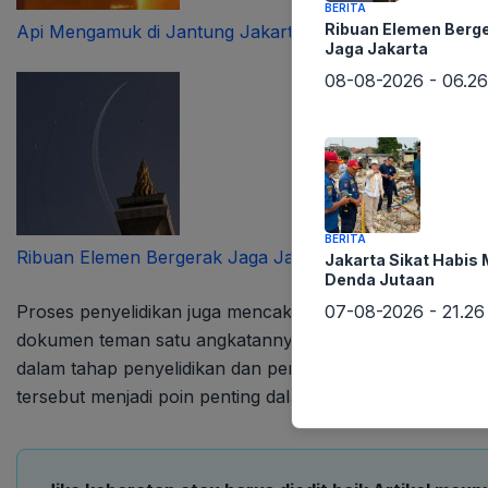
BERITA
Ribuan Elemen Berg
Api Mengamuk di Jantung Jakarta
Jaga Jakarta
08-08-2026 - 06.26
BERITA
Ribuan Elemen Bergerak Jaga Jakarta
Jakarta Sikat Habis
Denda Jutaan
07-08-2026 - 21.26
Proses penyelidikan juga mencakup uji laboratorium t
dokumen teman satu angkatannya yang masuk UGM pada 
dalam tahap penyelidikan dan perkembangannya terus dip
tersebut menjadi poin penting dalam mengungkap kebenar