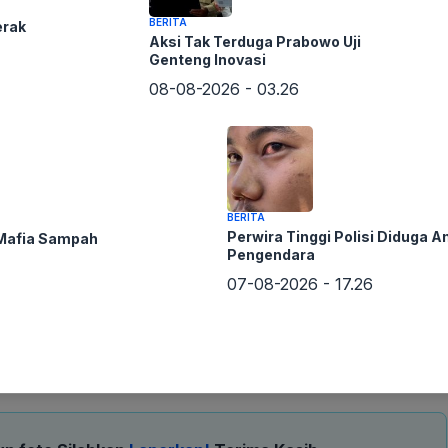
BERITA
erak
Aksi Tak Terduga Prabowo Uji
Genteng Inovasi
08-08-2026 - 03.26
BERITA
Perwira Tinggi Polisi Diduga A
 Mafia Sampah
Pengendara
07-08-2026 - 17.26
erhadap dokumen ijazah Jokowi, membandingkannya dengan
tahun 1980 dan lulus pada tahun 1985. Kasus ini masih
antau. Kehadiran keluarga Jokowi dan ijazah asli
an terkait isu yang beredar.