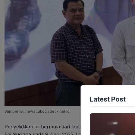
Latest Post
Sumber Istimewa : akcdn.detik.net.id
Penyelidikan ini bermula dari laporan informasi yang d
Egi Sudjana pada 9 April 2025. Laporan tersebut berisi