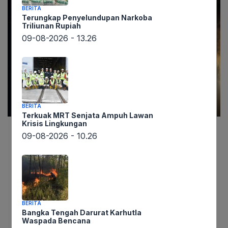
BERITA
Terungkap Penyelundupan Narkoba
Triliunan Rupiah
09-08-2026 - 13.26
BERITA
Terkuak MRT Senjata Ampuh Lawan
Krisis Lingkungan
09-08-2026 - 10.26
Lintaswarta.co.id melaporkan, kemampuan
pertahanan udara Indonesia menjadi sorotan
menyusul serangan rudal Iran ke Israel yang
menembus sistem pertahanan Iron Dome.
Pengamat militer dari Institute for Security and
BERITA
Strategic Studies (ISSES), Khairul Fahmi,
Bangka Tengah Darurat Karhutla
memberikan analisis mendalam terkait kesiapan
Waspada Bencana