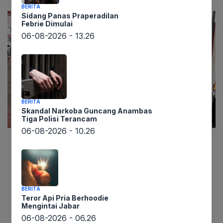
BERITA
Sidang Panas Praperadilan
Febrie Dimulai
06-08-2026 - 13.26
BERITA
Skandal Narkoba Guncang Anambas
Tiga Polisi Terancam
06-08-2026 - 10.26
Lintaswarta.co.id – Menjelang puncak perayaan
Tahun Baru 2026, Badan Pengatur Hilir Minyak
dan Gas Bumi (BPH Migas) memberikan jaminan
penuh atas ketersediaan Bahan Bakar Minyak
BERITA
Teror Api Pria Berhoodie
(BBM) di seluruh jalur utama dan destinasi wisata
Mengintai Jabar
Jawa Timur. Langkah ini diambil untuk
06-08-2026 - 06.26