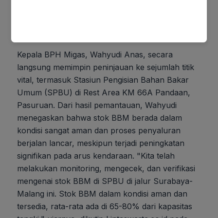
memastikan kelancaran mobilitas masyarakat
yang akan menikmati libur akhir tahun tanpa
kendala pasokan energi.
Kepala BPH Migas, Wahyudi Anas, secara
langsung memimpin peninjauan ke sejumlah titik
vital, termasuk Stasiun Pengisian Bahan Bakar
Umum (SPBU) di Rest Area KM 66A Pandaan,
Pasuruan. Dari hasil pemantauan, Wahyudi
menegaskan bahwa stok BBM berada dalam
kondisi sangat aman dan proses penyaluran
berjalan lancar, meskipun terjadi peningkatan
signifikan pada arus kendaraan. "Kita telah
melakukan monitoring, mengecek, dan verifikasi
mengenai stok BBM di SPBU di jalur Surabaya-
Malang ini. Stok BBM dalam kondisi aman dan
tersedia, rata-rata ada di 65-80% dari kapasitas