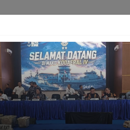
i
Privacy Policy
Pedoman Media Siber
Kontak
Ke
Berita
Pedoman
Kontak
Redaksi
Ten
[aioseo_breadcrumbs]
 AS Tertangkap! Permen Ga
Harimurti
14-05-2025 - 12.31
Facebook
Mastodon
Email