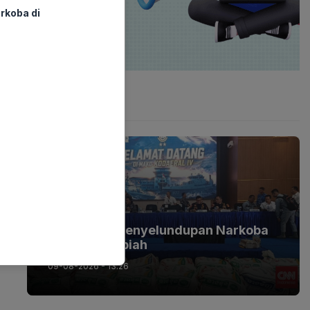
rkoba di
Latest Post
BERITA
Terungkap Penyelundupan Narkoba
Triliunan Rupiah
09-08-2026 - 13.26