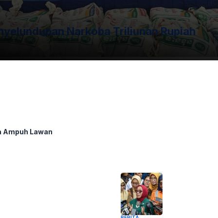
yelundupan Narkoba Triliunan Rupiah
a Ampuh Lawan
BERITA