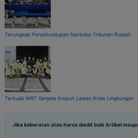
Terungkap Penyelundupan Narkoba Triliunan Rupiah
Terkuak MRT Senjata Ampuh Lawan Krisis Lingkungan
Jika keberatan atau harus diedit baik Artikel maup