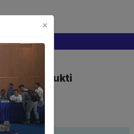
bijakan Artificial Intelligence (AI)
Disclaimer
×
tang
nja Jadi Bukti