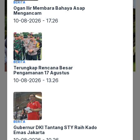
BERITA
Ogan Ilir Membara Bahaya Asap
Mengancam
10-08-2026 - 17.26
BERITA
Terungkap Rencana Besar
Pengamanan 17 Agustus
10-08-2026 - 13.26
Lintaswarta.co.id – Gejolak di ruang udara akibat
konflik yang memanas di Timur Tengah kini mulai
menimbulkan efek domino bagi sektor aviasi
dunia. Maskapai penerbangan kini harus
mengalihkan rute untuk menghindari wilayah
BERITA
udara di sekitar Iran dan kawasan sensitif lainnya,
Gubernur DKI Tantang STY Raih Kado
Emas Jakarta
yang berujung pada konsekuensi signifikan. Rute