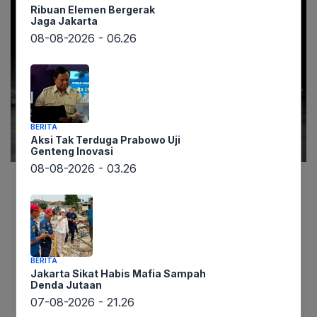
Ribuan Elemen Bergerak
Jaga Jakarta
08-08-2026 - 06.26
BERITA
Aksi Tak Terduga Prabowo Uji
Genteng Inovasi
08-08-2026 - 03.26
Lintaswarta.co.id melaporkan, dua kekuatan
politik besar di Indonesia, Partai Kebangkitan
Bangsa (PKB) dan Partai Golkar, segera
mengambil langkah tegas dengan memanggil
BERITA
anggota Dewan Perwakilan Rakyat Daerah
Jakarta Sikat Habis Mafia Sampah
Denda Jutaan
(DPRD) Kabupaten Timor Tengah Utara (TTU).
07-08-2026 - 21.26
Pemanggilan ini terkait dugaan intimidasi yang