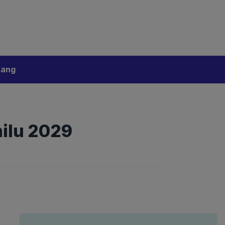
bijakan Artificial Intelligence (AI)
Disclaimer
tang
ilu 2029