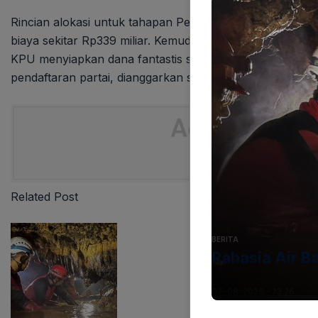
Rincian alokasi untuk tahapan Pemilu 2029 menunjukka
biaya sekitar Rp339 miliar. Kemudian, untuk pendaftaran d
KPU menyiapkan dana fantastis sebesar Rp463,3 miliar.
pendaftaran partai, dianggarkan sekitar Rp187 miliar.
Related Post
BERITA
Rahasia Air B
07-08-2026 - 13.26