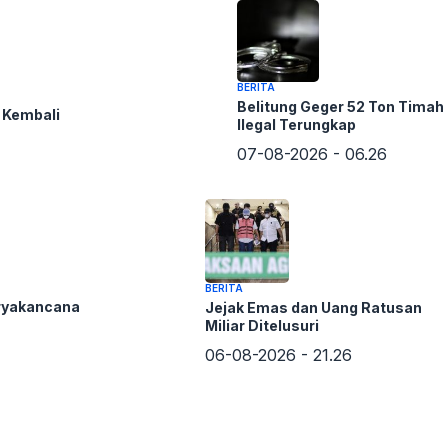
BERITA
Belitung Geger 52 Ton Timah
 Kembali
Ilegal Terungkap
07-08-2026 - 06.26
BERITA
unan daftar pemilih mendapatkan porsi Rp239,3 miliar.
ryakancana
Jejak Emas dan Uang Ratusan
han (dapil) akan membutuhkan sekitar Rp164,7 miliar.
Miliar Ditelusuri
l presiden, serta pencalonan anggota DPR, DPD, DPRD
06-08-2026 - 21.26
 Rp33,2 miliar.
ial karena beberapa tahapan Pemilu 2029 memang harus
g pemilu yang berlaku serta mengacu pada siklus dan