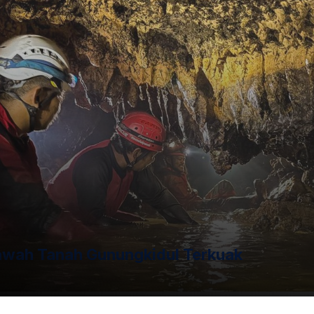
n berbagai pos penting. Tahap perencanaan saja menelan
an verifikasi partai politik calon peserta Pemilu 2029,
 Pembentukan Badan Ad hoc, yang biasanya dimulai seiring
awah Tanah Gunungkidul Terkuak