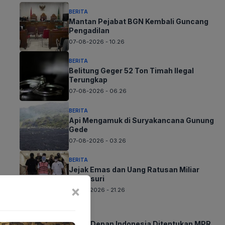
BERITA
Mantan Pejabat BGN Kembali Guncang
Pengadilan
07-08-2026 - 10.26
BERITA
Belitung Geger 52 Ton Timah Ilegal
Terungkap
07-08-2026 - 06.26
BERITA
Api Mengamuk di Suryakancana Gunung
Gede
07-08-2026 - 03.26
BERITA
Jejak Emas dan Uang Ratusan Miliar
Ditelusuri
×
06-08-2026 - 21.26
BERITA
Masa Depan Indonesia Ditentukan MPR