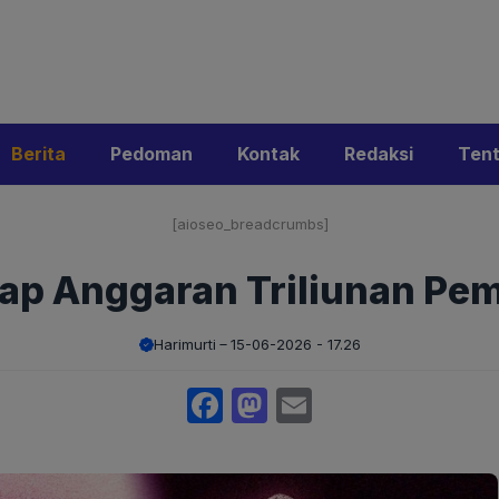
i
Privacy Policy
Pedoman Media Siber
Kontak
Ke
Berita
Pedoman
Kontak
Redaksi
Ten
[aioseo_breadcrumbs]
ap Anggaran Triliunan Pem
Harimurti
15-06-2026 - 17.26
Facebook
Mastodon
Email