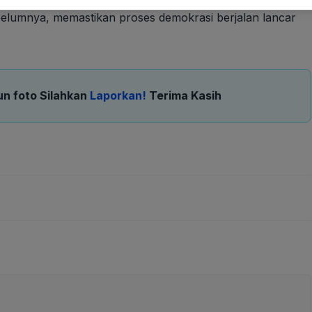
belumnya, memastikan proses demokrasi berjalan lancar
un foto Silahkan
Laporkan!
Terima Kasih