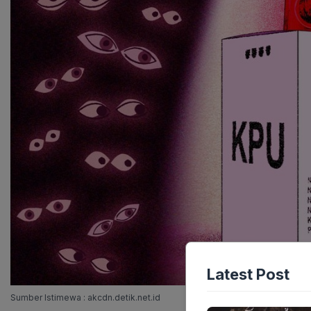
Latest Post
Sumber Istimewa : akcdn.detik.net.id