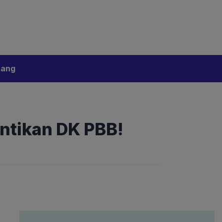
bijakan Artificial Intelligence (AI)
Disclaimer
tang
ntikan DK PBB!