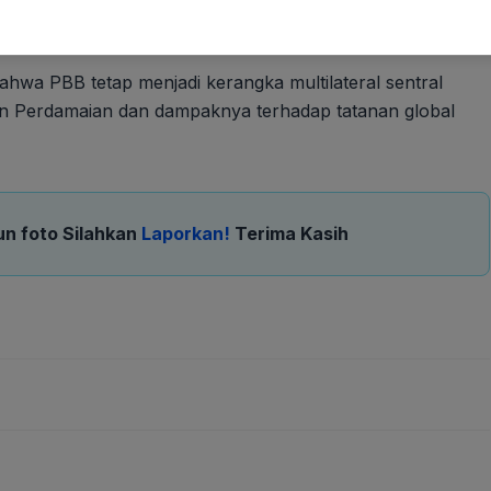
cis jika Macron tidak bergabung.
wa PBB tetap menjadi kerangka multilateral sentral
an Perdamaian dan dampaknya terhadap tatanan global
un foto Silahkan
Laporkan!
Terima Kasih