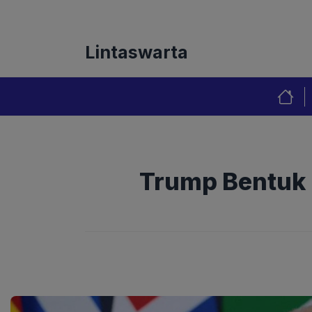
Langsung
Tentang Kami
Redaks
ke
isi
Lintaswarta
Trump Bentuk 