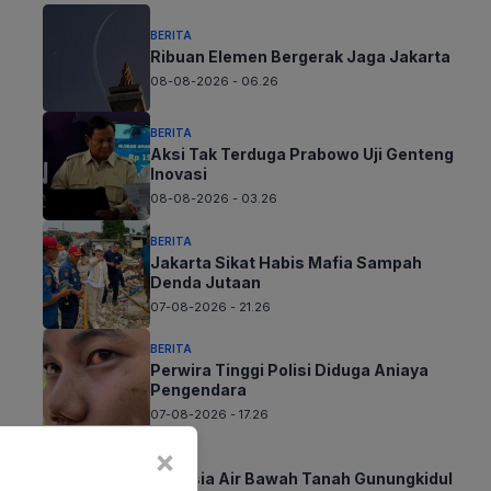
BERITA
Ribuan Elemen Bergerak Jaga Jakarta
08-08-2026 - 06.26
BERITA
Aksi Tak Terduga Prabowo Uji Genteng
Inovasi
08-08-2026 - 03.26
BERITA
Jakarta Sikat Habis Mafia Sampah
Denda Jutaan
07-08-2026 - 21.26
BERITA
Perwira Tinggi Polisi Diduga Aniaya
Pengendara
07-08-2026 - 17.26
×
BERITA
Rahasia Air Bawah Tanah Gunungkidul