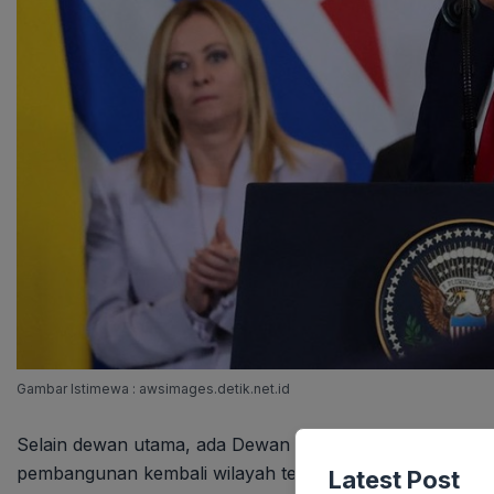
Gambar Istimewa : awsimages.detik.net.id
Selain dewan utama, ada Dewan Eksekutif Gaza yang be
pembangunan kembali wilayah tersebut. Trump dijadwal
Latest Post