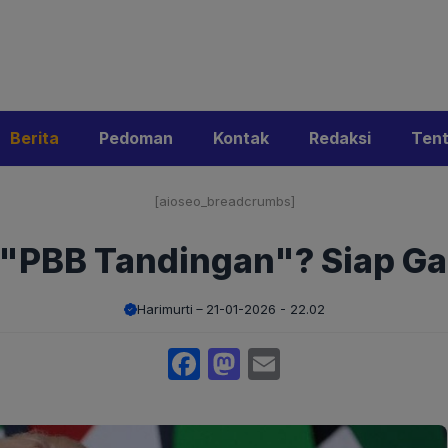
i
Privacy Policy
Pedoman Media Siber
Kontak
Ke
Berita
Pedoman
Kontak
Redaksi
Ten
[aioseo_breadcrumbs]
"PBB Tandingan"? Siap Ga
Harimurti
21-01-2026 - 22.02
Facebook
Mastodon
Email