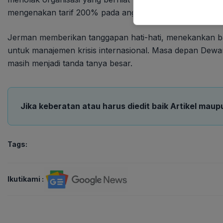
mengenakan tarif 200% pada anggur dan champagne Pran
Jerman memberikan tanggapan hati-hati, menekankan bah
untuk manajemen krisis internasional. Masa depan Dew
masih menjadi tanda tanya besar.
Jika keberatan atau harus diedit baik Artikel maup
Tags:
Ikutikami :