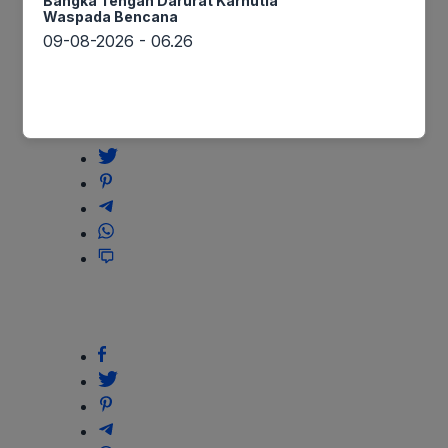
Bangka Tengah Darurat Karhutla
Pasca Longsor, Personel
Material
Waspada Bencana
Polsek Blangkejeren
09-08-2026 - 06.26
Bersihkan Material