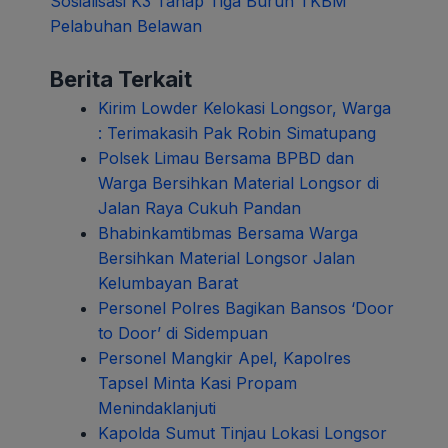
Sosialisasi K3 Tahap Tiga Buruh TKBM
pos
Pelabuhan Belawan
Berita Terkait
Kirim Lowder Kelokasi Longsor, Warga
: Terimakasih Pak Robin Simatupang
Polsek Limau Bersama BPBD dan
Warga Bersihkan Material Longsor di
Jalan Raya Cukuh Pandan
Bhabinkamtibmas Bersama Warga
Bersihkan Material Longsor Jalan
Kelumbayan Barat
Personel Polres Bagikan Bansos ‘Door
to Door’ di Sidempuan
Personel Mangkir Apel, Kapolres
Tapsel Minta Kasi Propam
Menindaklanjuti
Kapolda Sumut Tinjau Lokasi Longsor