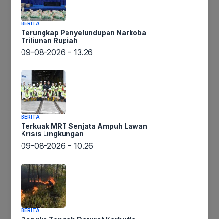
Beranda
BERITA
Terungkap Penyelundupan Narkoba
Triliunan Rupiah
09-08-2026 - 13.26
/
Daerah
BERITA
Terkuak MRT Senjata Ampuh Lawan
Krisis Lingkungan
09-08-2026 - 10.26
Pasca
Ikuti Kami
Longsor,
Personel
Polsek
Blangkejeren
Bersihkan
BERITA