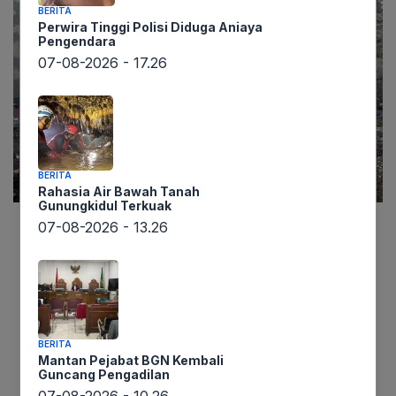
BERITA
Perwira Tinggi Polisi Diduga Aniaya
Pengendara
07-08-2026 - 17.26
BERITA
Rahasia Air Bawah Tanah
Gunungkidul Terkuak
07-08-2026 - 13.26
Lintaswarta.co.id – Bayangkan sebuah malam
yang tenang berubah menjadi mimpi buruk saat
langit gelap gulita, bumi bergetar hebat, dan
gelombang raksasa setinggi gedung pencakar
langit menerjang daratan. Itulah kengerian yang
BERITA
dialami warga Ambon pada tahun 1674, ketika
Mantan Pejabat BGN Kembali
Guncang Pengadilan
tsunami dahsyat setinggi 100 meter
07-08-2026 - 10.26