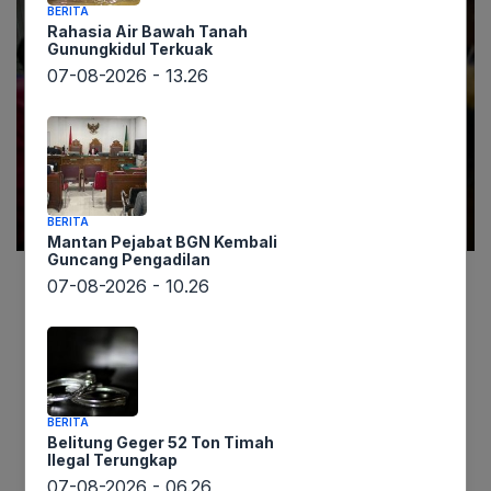
BERITA
Rahasia Air Bawah Tanah
Gunungkidul Terkuak
07-08-2026 - 13.26
BERITA
Mantan Pejabat BGN Kembali
Guncang Pengadilan
07-08-2026 - 10.26
Laporan dari lintaswarta.co.id menyebutkan
bahwa hingga Senin pagi, 109 RT di Jakarta
masih terendam banjir. Bencana alam ini, yang
bermula sejak Minggu, telah melanda Jakarta
Pusat, Jakarta Selatan, Jakarta Barat, dan
BERITA
Jakarta Timur, memaksa ratusan warga
Belitung Geger 52 Ton Timah
Ilegal Terungkap
mengungsi. Tinggi genangan air bervariasi, mulai
07-08-2026 - 06.26