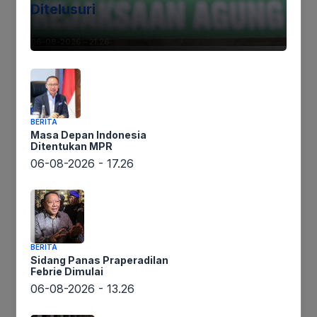
Ditelusuri
Terima Kasih
06-08-2026 - 21.26
Tags:
Ikutikami :
BERITA
Masa Depan Indonesia
Ditentukan MPR
06-08-2026 - 17.26
Tinggalkan komentar
Komentar
BERITA
Sidang Panas Praperadilan
Febrie Dimulai
06-08-2026 - 13.26