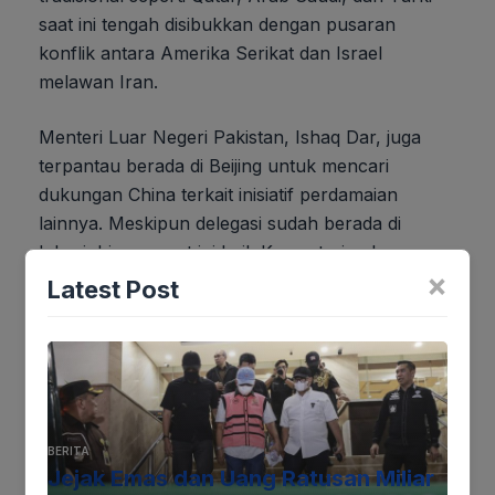
saat ini tengah disibukkan dengan pusaran
konflik antara Amerika Serikat dan Israel
melawan Iran.
Menteri Luar Negeri Pakistan, Ishaq Dar, juga
terpantau berada di Beijing untuk mencari
dukungan China terkait inisiatif perdamaian
lainnya. Meskipun delegasi sudah berada di
lokasi, hingga saat ini baik Kementerian Luar
×
Negeri Pakistan maupun pihak administrasi Kabul
Latest Post
belum memberikan tanggapan resmi terkait
rincian pembicaraan yang sedang berlangsung di
China.
BERITA
Jika keberatan atau harus diedit baik
Jejak Emas dan Uang Ratusan Miliar
Artikel maupun foto Silahkan
Laporkan!