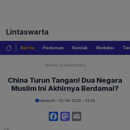
Langsung
Menu
ke
isi
Tentang Kami
Redaksi
Privacy Policy
Pedoman Med
Lintaswarta
Berita
Pedoman
Kontak
Redaksi
Te
[aioseo_breadcrumbs]
China Turun Tangan! Dua Negara
Muslim Ini Akhirnya Berdamai?
Harimurti
02-04-2026 - 22.02
Facebook
Mastodon
Email