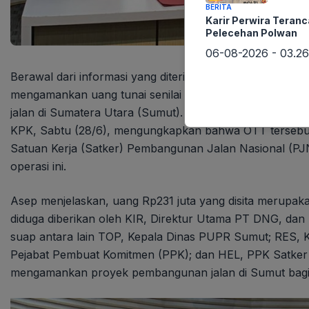
BERITA
Karir Perwira Teran
Pelecehan Polwan
06-08-2026 - 03.26
Berawal dari informasi yang diterima lintaswarta.co.id, 
mengamankan uang tunai senilai Rp231 juta dalam opera
jalan di Sumatera Utara (Sumut). Direktur Penyidikan K
KPK, Sabtu (28/6), mengungkapkan bahwa OTT tersebut
Satuan Kerja (Satker) Pembangunan Jalan Nasional (PJ
operasi ini.
Asep menjelaskan, uang Rp231 juta yang disita merupakan
diduga diberikan oleh KIR, Direktur Utama PT DNG, dan
suap antara lain TOP, Kepala Dinas PUPR Sumut; RES,
Pejabat Pembuat Komitmen (PPK); dan HEL, PPK Satker
mengamankan proyek pembangunan jalan di Sumut bagi 