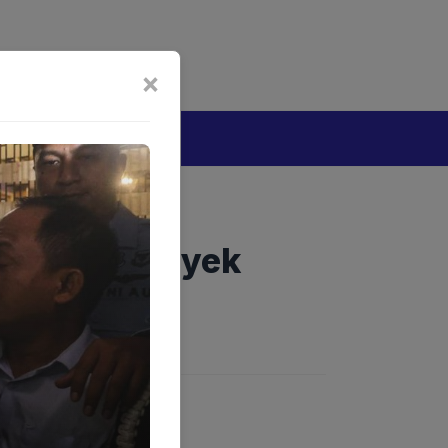
bijakan Artificial Intelligence (AI)
Disclaimer
×
tang
lam OTT Proyek