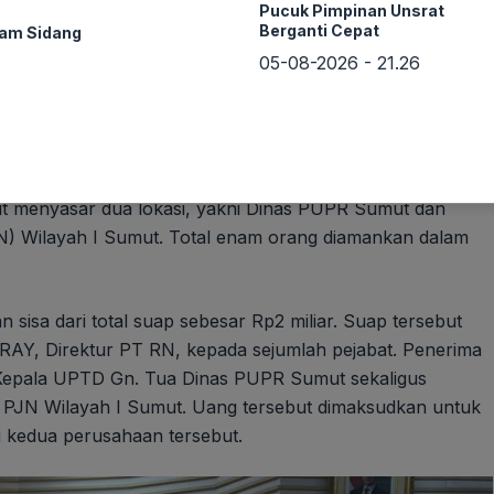
Pucuk Pimpinan Unsrat
Berganti Cepat
cam Sidang
05-08-2026 - 21.26
Komisi Pemberantasan Korupsi (KPK) berhasil
si tangkap tangan (OTT) terkait dugaan korupsi proyek
PK, Asep Guntur Rahayu, dalam konferensi pers di kantor
 menyasar dua lokasi, yakni Dinas PUPR Sumut dan
N) Wilayah I Sumut. Total enam orang diamankan dalam
 sisa dari total suap sebesar Rp2 miliar. Suap tersebut
 RAY, Direktur PT RN, kepada sejumlah pejabat. Penerima
 Kepala UPTD Gn. Tua Dinas PUPR Sumut sekaligus
 PJN Wilayah I Sumut. Uang tersebut dimaksudkan untuk
kedua perusahaan tersebut.