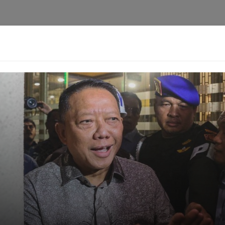
i
Privacy Policy
Pedoman Media Siber
Kontak
Ke
Berita
Pedoman
Kontak
Redaksi
Ten
[aioseo_breadcrumbs]
ta Ratusan Juta Rupiah da
Jalan Sumut
Harimurti
28-06-2025 - 12.31
Facebook
Mastodon
Email