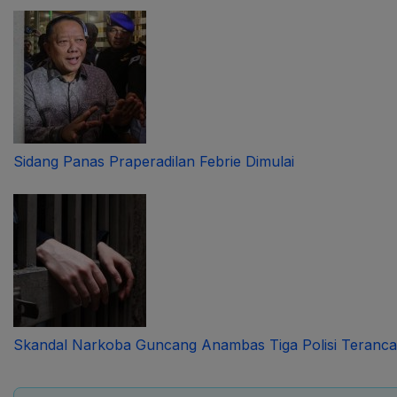
Sidang Panas Praperadilan Febrie Dimulai
Skandal Narkoba Guncang Anambas Tiga Polisi Teranc