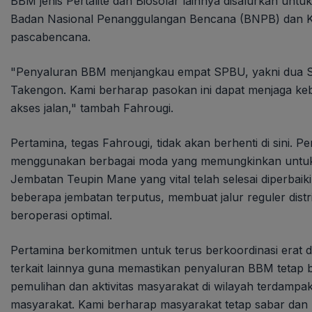
BBM jenis Pertalite dan Biosolar lainnya disalurkan u
Badan Nasional Penanggulangan Bencana (BNPB) dan Ko
pascabencana.
"Penyaluran BBM menjangkau empat SPBU, yakni dua S
Takengon. Kami berharap pasokan ini dapat menjaga keb
akses jalan," tambah Fahrougi.
Pertamina, tegas Fahrougi, tidak akan berhenti di sini.
menggunakan berbagai moda yang memungkinkan untuk m
Jembatan Teupin Mane yang vital telah selesai diperbaik
beberapa jembatan terputus, membuat jalur reguler dist
beroperasi optimal.
Pertamina berkomitmen untuk terus berkoordinasi erat 
terkait lainnya guna memastikan penyaluran BBM tetap 
pemulihan dan aktivitas masyarakat di wilayah terdampa
masyarakat. Kami berharap masyarakat tetap sabar da