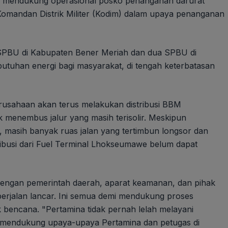
ntuk mendukung operasional posko penanganan darurat
mandan Distrik Militer (Kodim) dalam upaya penanganan
PBU di Kabupaten Bener Meriah dan dua SPBU di
utuhan energi bagi masyarakat, di tengah keterbatasan
 Perusahaan akan terus melakukan distribusi BBM
enembus jalur yang masih terisolir. Meskipun
i, masih banyak ruas jalan yang tertimbun longsor dan
ribusi dari Fuel Terminal Lhokseumawe belum dapat
dengan pemerintah daerah, aparat keamanan, dan pihak
berjalan lancar. Ini semua demi mendukung proses
k bencana. "Pertamina tidak pernah lelah melayani
n mendukung upaya-upaya Pertamina dan petugas di