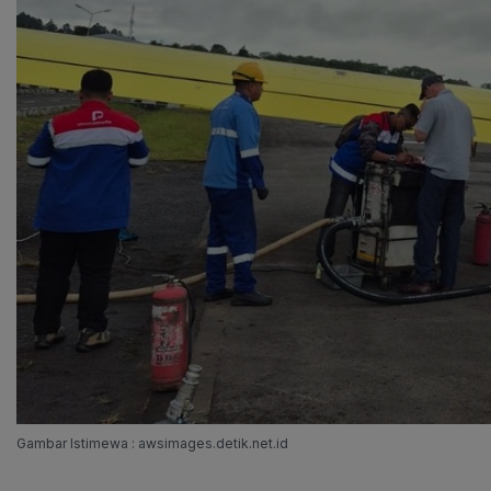
Gambar Istimewa : awsimages.detik.net.id