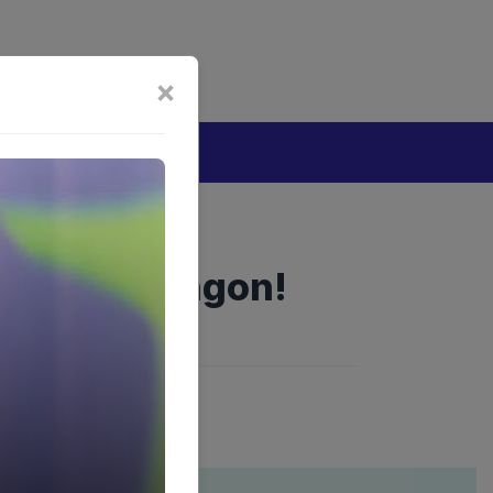
bijakan Artificial Intelligence (AI)
Disclaimer
×
tang
at ke Takengon!