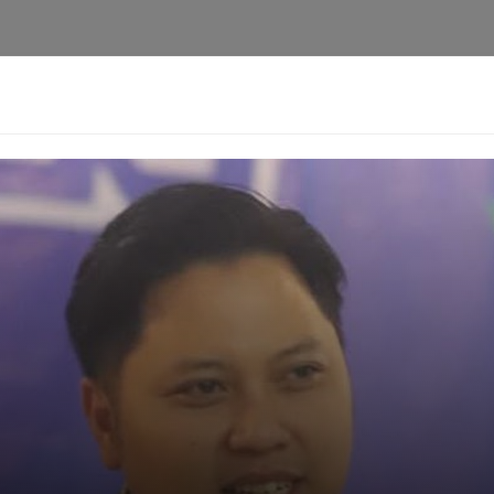
i
Privacy Policy
Pedoman Media Siber
Kontak
Ke
Berita
Pedoman
Kontak
Redaksi
Ten
[aioseo_breadcrumbs]
na Kirim BBM Pakai Pesaw
Harimurti
21-12-2025 - 16.02
Facebook
Mastodon
Email