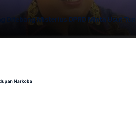
 Ditebang Misterius DPRD Minta Usut Tun
dupan Narkoba