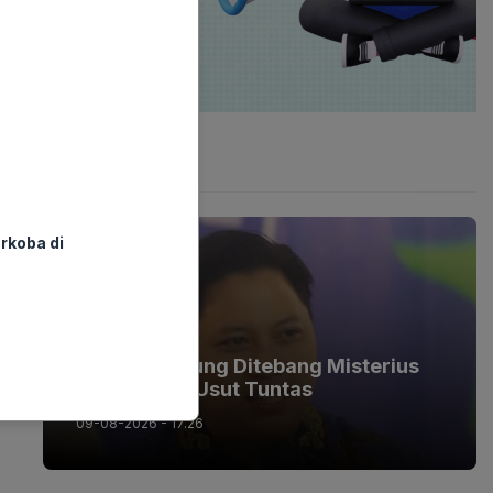
Latest Post
rkoba di
BERITA
Pohon Bandung Ditebang Misterius
DPRD Minta Usut Tuntas
09-08-2026 - 17.26