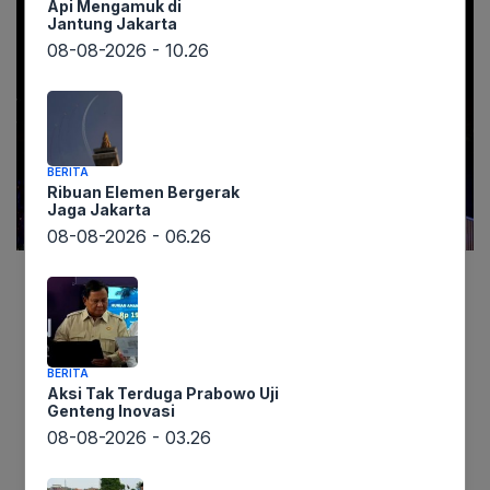
Api Mengamuk di
Jantung Jakarta
08-08-2026 - 10.26
BERITA
Ribuan Elemen Bergerak
Jaga Jakarta
08-08-2026 - 06.26
Lintaswarta.co.id – Kancah politik Hungaria
diguncang setelah pemimpin oposisi Peter
Magyar mengklaim kemenangan telak dalam
BERITA
pemilihan nasional yang baru-baru ini digelar.
Aksi Tak Terduga Prabowo Uji
Genteng Inovasi
Partainya, Partai Tisza, disebut-sebut berhasil
08-08-2026 - 03.26
mengungguli partai berkuasa Fidesz, yang
dipimpin oleh Perdana Menteri Viktor Orban.