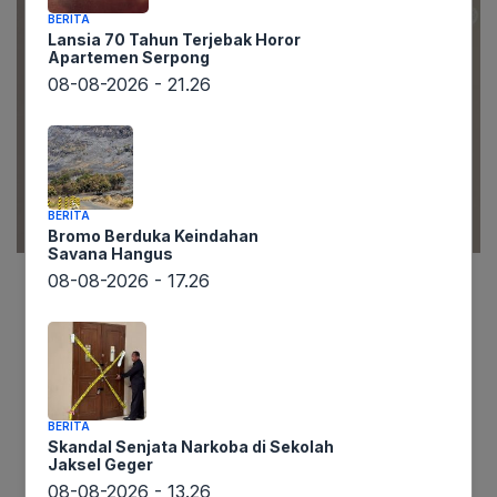
BERITA
Lansia 70 Tahun Terjebak Horor
Apartemen Serpong
08-08-2026 - 21.26
BERITA
Bromo Berduka Keindahan
Savana Hangus
08-08-2026 - 17.26
Lintaswarta.co.id – Hashim Djojohadikusumo,
yang sebelumnya dikenal sebagai Utusan Khusus
Presiden untuk Energi dan Iklim, kini mengemban
tugas baru yang krusial. Presiden Prabowo
Subianto secara resmi menunjuk adik
BERITA
kandungnya tersebut sebagai Ketua Satuan
Skandal Senjata Narkoba di Sekolah
Jaksel Geger
Tugas Inovasi Pembiayaan dan Pengelolaan
08-08-2026 - 13.26