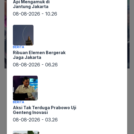
Api Mengamuk di
Jantung Jakarta
08-08-2026 - 10.26
BERITA
Ribuan Elemen Bergerak
Jaga Jakarta
08-08-2026 - 06.26
Gubernur Bali, Wayan Koster, dalam keterangan
pers yang dikutip lintaswarta.co.id,
mengungkapkan kekesalannya terhadap
BERITA
maraknya aksi premanisme yang berlindung di
Aksi Tak Terduga Prabowo Uji
Genteng Inovasi
balik organisasi kemasyarakatan (ormas).
08-08-2026 - 03.26
Pernyataan tegas ini disampaikan Koster saat
meresmikan Bale Paruman Adhyaksa dan Bale