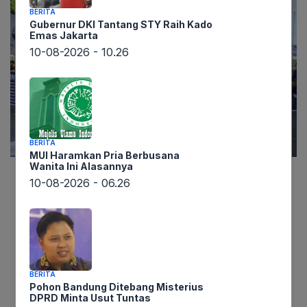
BERITA
Gubernur DKI Tantang STY Raih Kado
Emas Jakarta
10-08-2026 - 10.26
BERITA
MUI Haramkan Pria Berbusana
Wanita Ini Alasannya
10-08-2026 - 06.26
Lintaswarta.co.id, Makassar – Gelombang protes
mahasiswa kembali mengguncang Kota Makassar
pada Rabu (17/6). Badan Eksekutif Mahasiswa
(BEM) Universitas Negeri Makassar (UNM)
memimpin aksi unjuk rasa yang diwarnai teatrikal
BERITA
dramatis, menyuarakan keprihatinan mendalam
Pohon Bandung Ditebang Misterius
atas kondisi Republik Indonesia yang mereka nilai
DPRD Minta Usut Tuntas