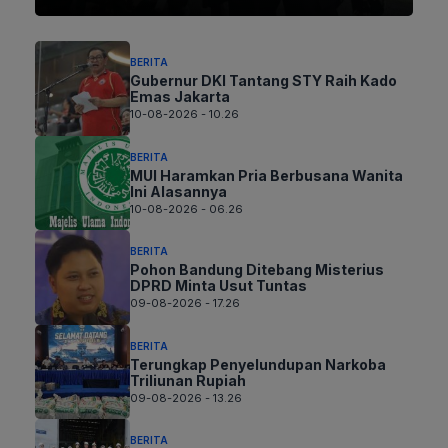
BERITA
Gubernur DKI Tantang STY Raih Kado
Emas Jakarta
10-08-2026 - 10.26
BERITA
MUI Haramkan Pria Berbusana Wanita
Ini Alasannya
10-08-2026 - 06.26
BERITA
Pohon Bandung Ditebang Misterius
DPRD Minta Usut Tuntas
09-08-2026 - 17.26
BERITA
Terungkap Penyelundupan Narkoba
Triliunan Rupiah
09-08-2026 - 13.26
BERITA